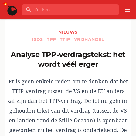
Ga naar de inhoud
Zoeken
GLOBALINFO
Op
NIEUWS
ISDS
TPP
TTIP
VRIJHANDEL
Analyse TPP-verdragstekst: het
wordt véél erger
Er is geen enkele reden om te denken dat het
TTIP-verdrag tussen de VS en de EU anders
zal zijn dan het TPP-verdrag. De tot nu geheim
gehouden tekst van dit verdrag (tussen de VS
en landen rond de Stille Oceaan) is openbaar
geworden nu het verdrag is ondertekend. De