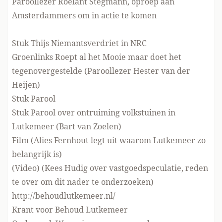
Paroollezer Roelant Stegmann,
oproep aan
Amsterdammers om in actie te komen
Stuk Thijs Niemantsverdriet
in NRC
Groenlinks Roept al het Mooie maar
doet het
tegenovergestelde
(Paroollezer Hester van der
Heijen)
Stuk Parool
Stuk Parool over
ontruiming volkstuinen in
Lutkemeer
(Bart van Zoelen)
Film
(Alies Fernhout legt uit waarom Lutkemeer zo
belangrijk is)
(
Video
) (Kees Hudig over vastgoedspeculatie, reden
te over om dit nader te onderzoeken)
http://behoudlutkemeer.nl/
Krant
voor Behoud Lutkemeer