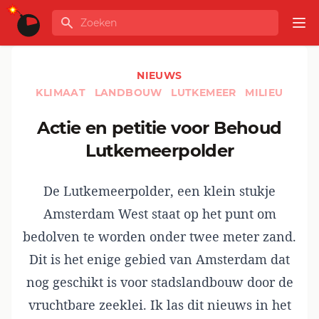
Ga naar de inhoud
Zoeken
GLOBALINFO
Op
NIEUWS
KLIMAAT
LANDBOUW
LUTKEMEER
MILIEU
Actie en petitie voor Behoud
Lutkemeerpolder
De Lutkemeerpolder, een klein stukje
Amsterdam West staat op het punt om
bedolven te worden onder twee meter zand.
Dit is het enige gebied van Amsterdam dat
nog geschikt is voor stadslandbouw door de
vruchtbare zeeklei. Ik las dit nieuws in het