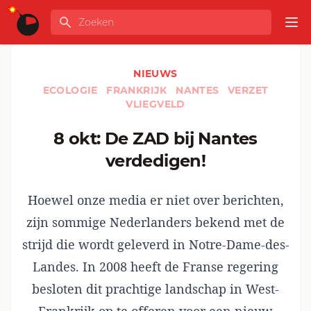
Ga naar de inhoud
Zoeken
GLOBALINFO
Op
NIEUWS
ECOLOGIE
FRANKRIJK
NANTES
VERZET
VLIEGVELD
8 okt: De ZAD bij Nantes
verdedigen!
Hoewel onze media er niet over berichten,
zijn sommige Nederlanders bekend met de
strijd die wordt geleverd in Notre-Dame-des-
Landes. In 2008 heeft de Franse regering
besloten dit prachtige landschap in West-