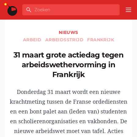
Ga naar de inhoud
Zoeken
GLOBALINFO
Op
NIEUWS
ARBEID
ARBEIDSSTRIJD
FRANKRIJK
31 maart grote actiedag tegen
arbeidswethervorming in
Frankrijk
Donderdag 31 maart wordt een nieuwe
krachtmeting tussen de Franse ordediensten
en een bont palet aan (leden van) studenten
en scholierenorganisaties en vakbonden. De
nieuwe arbeidswet moet van tafel. Acties