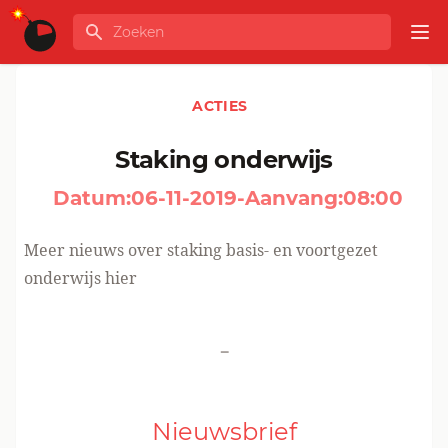
Ga naar de inhoud
Zoeken
GLOBALINFO
Op
ACTIES
Staking onderwijs
Datum:
06-11-2019
-
Aanvang:
08:00
Meer nieuws over staking basis- en voortgezet
onderwijs
hier
-
Nieuwsbrief