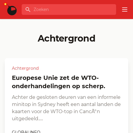
Ga naar de inhoud
Zoeken
GLOBALINFO
Op
Achtergrond
Achtergrond
Europese Unie zet de WTO-
onderhandelingen op scherp.
Achter de gesloten deuren van een informele
minitop in Sydney heeft een aantal landen de
kaarten voor de WTO-top in CancÃºn
uitgedeeld.…
GLOBALINFO