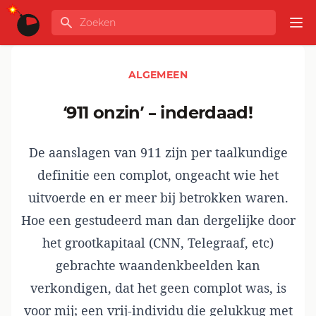
Ga naar de inhoud
Zoeken
GLOBALINFO
Op
ALGEMEEN
‘911 onzin’ – inderdaad!
De aanslagen van 911 zijn per taalkundige
definitie een complot, ongeacht wie het
uitvoerde en er meer bij betrokken waren.
Hoe een gestudeerd man dan dergelijke door
het grootkapitaal (CNN, Telegraaf, etc)
gebrachte waandenkbeelden kan
verkondigen, dat het geen complot was, is
voor mij; een vrij-individu die gelukkug met