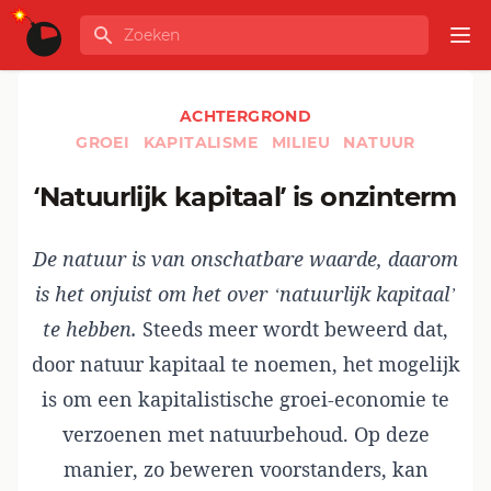
Ga naar de inhoud
Zoeken
GLOBALINFO
Op
ACHTERGROND
GROEI
KAPITALISME
MILIEU
NATUUR
‘Natuurlijk kapitaal’ is onzinterm
De natuur is van onschatbare waarde, daarom
is het onjuist om het over ‘natuurlijk kapitaal’
te hebben.
Steeds meer wordt beweerd dat,
door natuur kapitaal te noemen, het mogelijk
is om een kapitalistische groei-economie te
verzoenen met natuurbehoud. Op deze
manier, zo beweren
voorstanders
, kan