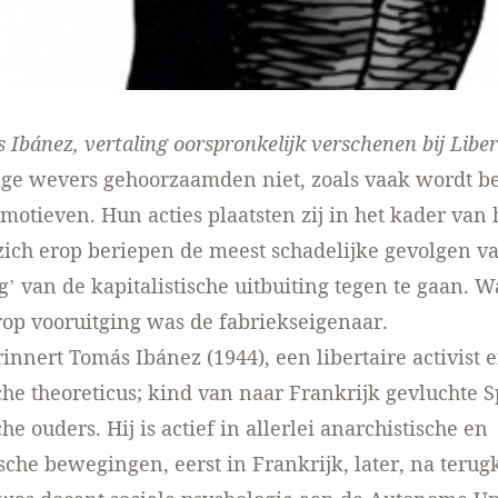
 Ibánez, vertaling oorspronkelijk verschenen
bij Libe
ige wevers gehoorzaamden niet, zoals vaak wordt b
motieven. Hun acties plaatsten zij in het kader van
 zich erop beriepen de meest schadelijke gevolgen v
g’ van de kapitalistische uitbuiting tegen te gaan. W
rop vooruitging was de fabriekseigenaar.
innert Tomás Ibánez (1944), een libertaire activist 
che theoreticus; kind van naar Frankrijk gevluchte 
he ouders. Hij is actief in allerlei anarchistische en
ische bewegingen, eerst in Frankrijk, later, na terug