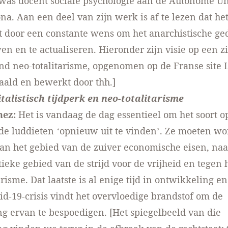
 was docent sociale psychologie aan de Autonome Uni
na. Aan een deel van zijn werk is af te lezen dat he
 door een constante wens om het anarchistische ge
en en te actualiseren. Hieronder zijn visie op een z
d neo-totalitarisme, opgenomen op de Franse site
aald en bewerkt door thh.]
talistisch tijdperk en neo-totalitarisme
nez:
Het is vandaag de dag essentieel om het soort 
 de luddieten ‘opnieuw uit te vinden’. Ze moeten w
van het gebied van de zuiver economische eisen, na
itieke gebied van de strijd voor de vrijheid en tegen
arisme. Dat laatste is al enige tijd in ontwikkeling en
id-19-crisis vindt het overvloedige brandstof om de
g ervan te bespoedigen. [Het spiegelbeeld van die