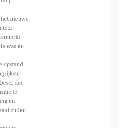
 thh.]
t het nieuwe
nteel
kenmerkt
tie was en
ze opstand
grijkste
besef dat,
isme te
ing en
heid zullen