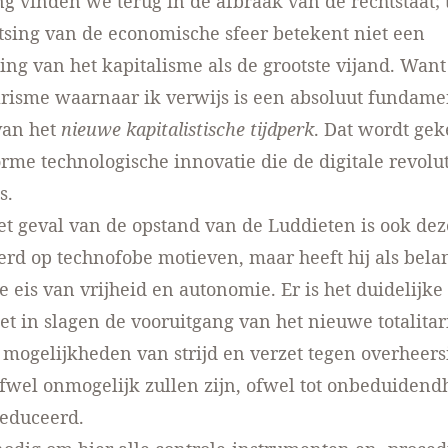
ng vinden we terug in de
afbraak van de rechtstaat
;
tsing van de economische sfeer betekent niet een
ing van het kapitalisme als de grootste vijand. Wan
tarisme waarnaar ik verwijs is een absoluut fundame
van het
nieuwe kapitalistische tijdperk
. Dat wordt ge
rme technologische innovatie die de digitale revolu
s.
het geval van de opstand van de Luddieten is ook de
erd op technofobe motieven, maar heeft hij als belan
e eis van vrijheid en autonomie. Er is het duidelijke 
iet in slagen de vooruitgang van het nieuwe totalitar
 mogelijkheden van strijd en verzet tegen overheers
ofwel onmogelijk zullen zijn, ofwel tot onbeduidend
educeerd.