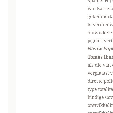
Spanje. Hij
van Barcelo
gekenmerkt
te vernieuw
ontwikkelen
jaguar
[vert
Nieuw kapi
Tomás Ibá
als die van
verplaatst 
directe pol
type totalit
huidige Cov
ontwikkelin