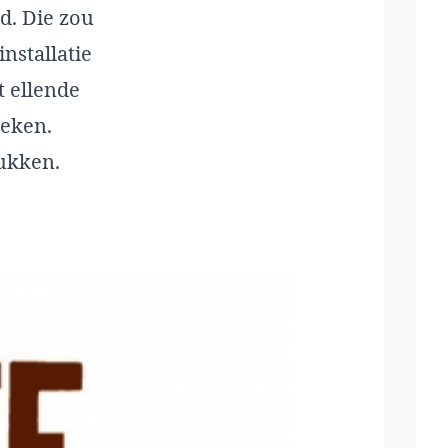
d. Die zou
nstallatie
t ellende
reken.
ukken.