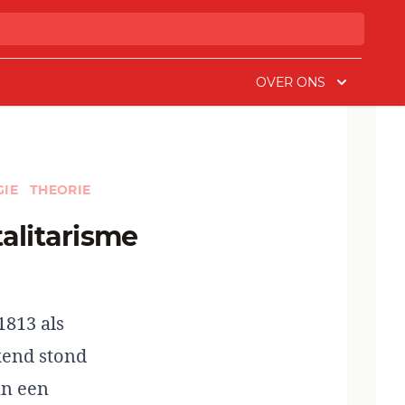
OVER ONS
GIE
THEORIE
1813 als
kend stond
an een