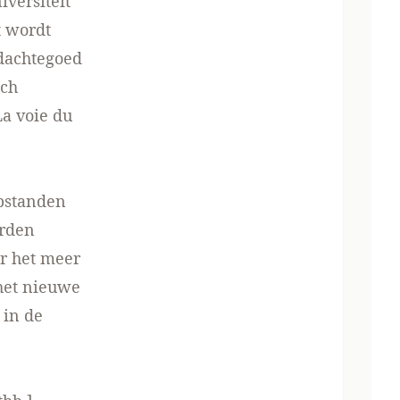
versiteit
t wordt
dachtegoed
ich
La voie du
opstanden
orden
ar het meer
 het nieuwe
 in de