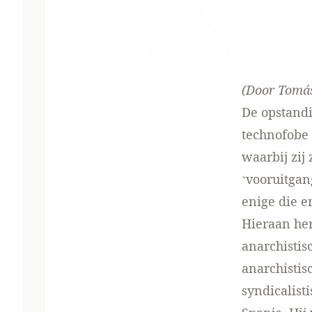
(Door Tomás
De opstand
technofobe 
waarbij zij
‘vooruitgan
enige die e
Hieraan her
anarchistis
anarchistisc
syndicalist