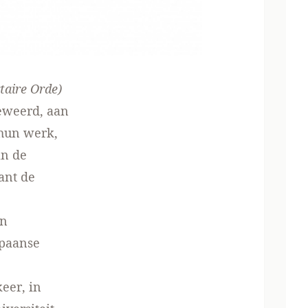
rtaire Orde
)
eweerd, aan
 hun werk,
an de
ant de
en
Spaanse
keer, in