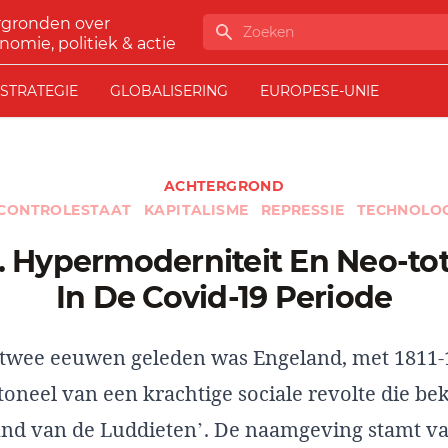
rgronden over
Zoeken
nomie, politiek & actie
STRATEGIE
GLOBALISERING
EUROPESE-UNIE
ACHTERGROND
CONTROLESTAAT
KAPITALISME
REPRESSIE
TECHNOLO
In De Covid-19 Periode
 twee eeuwen geleden was Engeland, met 1811-
toneel van een krachtige sociale revolte die be
tand van de Luddieten’. De naamgeving stamt v