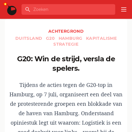
Ga naar de inhoud
Zoeken
GLOBALINFO
Op
ACHTERGROND
DUITSLAND
G20
HAMBURG
KAPITALISME
STRATEGIE
G20: Win de strijd, versla de
spelers.
Tijdens de acties tegen de G20-top in
Hamburg, op 7 juli, organiseert een deel van
de protesterende groepen een blokkade van
de haven van Hamburg. Onderstaand
opiniestuk legt uit waarom: Logistiek is een