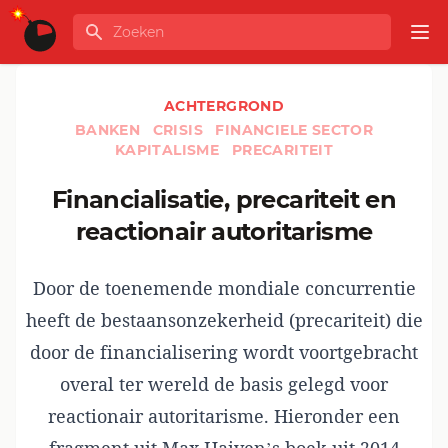
Ga naar de inhoud
Zoeken
GLOBALINFO
Op
ACHTERGROND
BANKEN
CRISIS
FINANCIELE SECTOR
KAPITALISME
PRECARITEIT
Financialisatie, precariteit en
reactionair autoritarisme
Door de toenemende mondiale concurrentie
heeft de bestaansonzekerheid (precariteit) die
door de financialisering wordt voortgebracht
overal ter wereld de basis gelegd voor
reactionair autoritarisme. Hieronder een