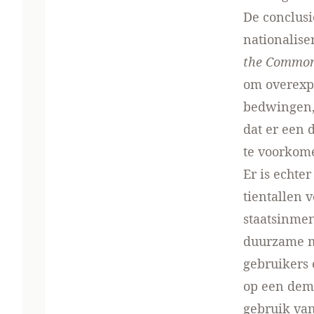
De conclusi
nationalise
the Commo
om overexpl
bedwingen, 
dat er een 
te voorkom
Er is echte
tientallen 
staatsinmen
duurzame m
gebruikers 
op een demo
gebruik va