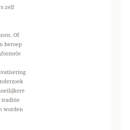
s zelf
unen. Of
en beroep
nformele
ivatisering
onderzoek
oeilijkere
traditie
an worden