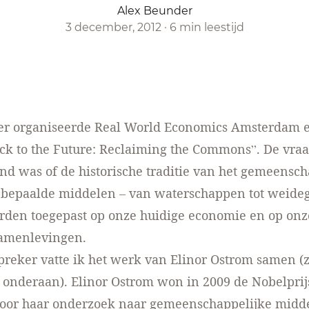
Alex Beunder
3 december, 2012
·
6 min leestijd
r organiseerde Real World Economics Amsterdam 
ack to the Future: Reclaiming the Commons”. De vraa
ond was of de historische traditie van het gemeensch
 bepaalde middelen – van waterschappen tot weide
rden toegepast op onze huidige economie en op on
samenlevingen.
spreker vatte ik het werk van Elinor Ostrom samen (z
onderaan). Elinor Ostrom won in 2009 de Nobelprij
oor haar onderzoek naar gemeenschappelijke midd