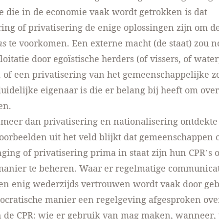
e die in de economie vaak wordt getrokken is dat
ring of privatisering de enige oplossingen zijn om d
ns
te voorkomen. Een externe macht (de staat) zou no
oitatie door egoïstische herders (of vissers, of wate
of een privatisering van het gemeenschappelijke zo
duidelijke eigenaar is die er belang bij heeft om over
en.
r meer dan privatisering en nationalisering ontdekte
voorbeelden uit het veld blijkt dat gemeenschappen
ging of privatisering prima in staat zijn hun CPR’s 
anier te beheren. Waar er regelmatige communicati
en enig wederzijds vertrouwen wordt vaak door geb
cratische manier een regelgeving afgesproken ove
n de CPR: wie er gebruik van mag maken, wanneer,