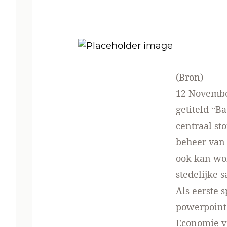
(
Bron
)
12 Novembe
getiteld “B
centraal st
beheer van
ook kan wo
stedelijke 
Als eerste 
powerpoint 
Economie v