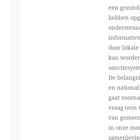
een gezonde
hebben opge
ondersteune
informatiev
door lokale
kan worden 
sanctiesyst
De belangri
en national
gaat voorn
vraag (een 
van gemeen
in onze mode
samenlevin