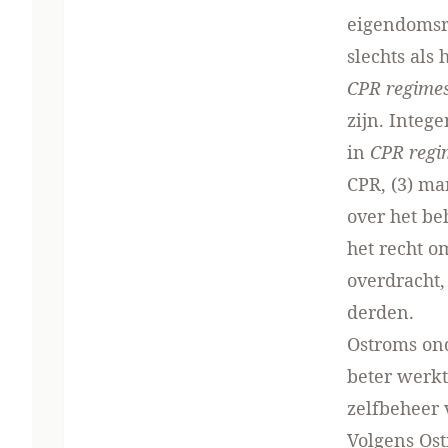
eigendomsr
slechts als
CPR regime
zijn. Integ
in
CPR regi
CPR, (3) ma
over het be
het recht o
overdracht,
derden.
Ostroms ond
beter werkt
zelfbeheer 
Volgens Ost