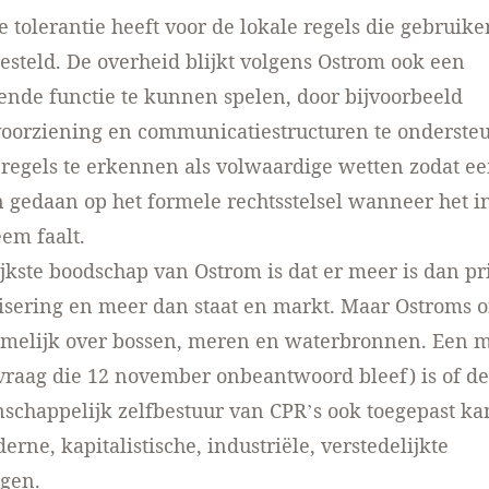
 tolerantie heeft voor de lokale regels die gebruiker
steld. De overheid blijkt volgens Ostrom ook een
nde functie te kunnen spelen, door bijvoorbeeld
oorziening en communicatiestructuren te onderste
 regels te erkennen als volwaardige wetten zodat e
gedaan op het formele rechtsstelsel wanneer het i
eem faalt.
jkste boodschap van Ostrom is dat er meer is dan pr
isering en meer dan staat en markt. Maar Ostroms 
amelijk over bossen, meren en waterbronnen. Een m
vraag die 12 november onbeantwoord bleef) is of de 
schappelijk zelfbestuur van CPR’s ook toegepast k
rne, kapitalistische, industriële, verstedelijkte
gen.