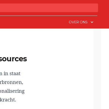
OVER ONS
sources
 in staat
erbronnen,
onalisering
kracht.