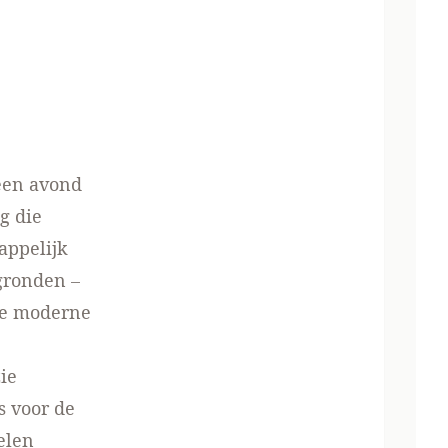
een
avond
g die
appelijk
gronden –
ze moderne
ie
s voor de
elen