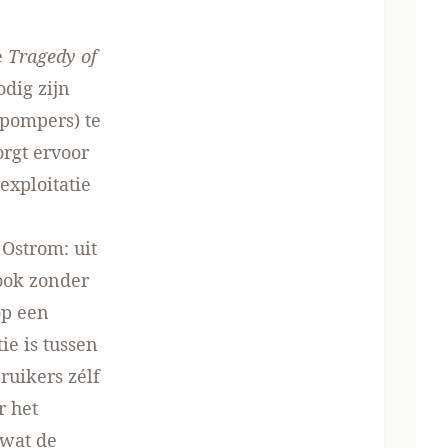
e
Tragedy of
dig zijn
rpompers) te
rgt ervoor
exploitatie
 Ostrom: uit
 ook zonder
op een
e is tussen
ruikers zélf
r het
 wat de