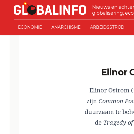
Ga naar de inhoud
Nieuws en achte
GLOBALINFO
globalisering, eco
ECONOMIE
ANARCHISME
ARBEIDSSTRIJD
Elino
Elinor Ostrom (
zijn
Common Pool
duurzaam te beher
de
Tragedy o