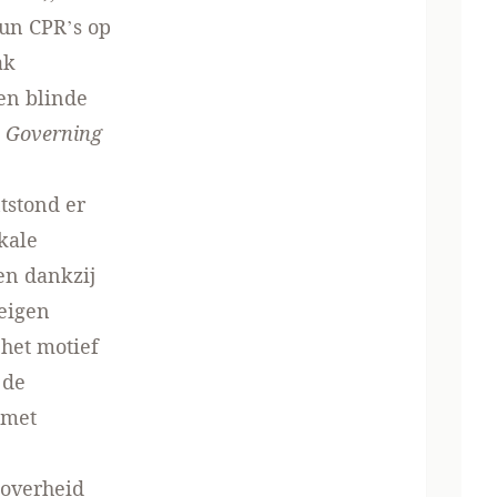
un CPR’s op
ak
en blinde
n
Governing
tstond er
kale
en dankzij
eigen
het motief
 de
 met
 overheid