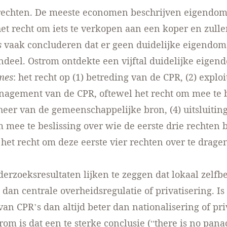
echten. De meeste economen beschrijven eigendom
 het recht om iets te verkopen aan een koper en zulle
s
vaak concluderen dat er geen duidelijke eigendom
endeel. Ostrom ontdekte een vijftal duidelijke eige
mes
: het recht op (1) betreding van de CPR, (2) exploi
nagement van de CPR, oftewel het recht om mee te 
heer van de gemeenschappelijke bron, (4) uitsluiting
m mee te beslissing over wie de eerste drie rechten b
 het recht om deze eerste vier rechten over te drage
erzoeksresultaten lijken te zeggen dat lokaal zelfb
 dan centrale overheidsregulatie of privatisering. Is
van CPR’s dan altijd beter dan nationalisering of pri
rom is dat een te sterke conclusie (“there is no pana