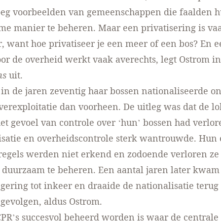
noeg voorbeelden van gemeenschappen die faalden h
e manier te beheren. Maar een privatisering is va
 want hoe privatiseer je een meer of een bos? En e
oor de overheid werkt vaak averechts, legt Ostrom i
ns
uit.
in de jaren zeventig haar bossen nationaliseerde on
erexploitatie dan voorheen. De uitleg was dat de lo
et gevoel van controle over ‘hun’ bossen had verlor
isatie en overheidscontrole sterk wantrouwde. Hun 
regels werden niet erkend en zodoende verloren ze 
 duurzaam te beheren. Een aantal jaren later kwam
gering tot inkeer en draaide de nationalisatie terug
 gevolgen, aldus Ostrom.
PR’s succesvol beheerd worden is waar de centrale