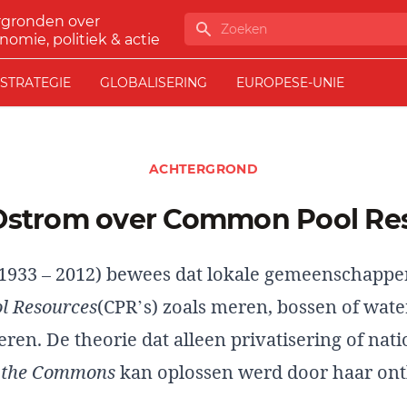
rgronden over
Zoeken
nomie, politiek & actie
STRATEGIE
GLOBALISERING
EUROPESE-UNIE
ACHTERGROND
r Ostrom over Common Pool Re
1933 – 2012) bewees dat lokale gemeenschappen
 Resources
(CPR’s) zoals meren, bossen of wat
en. De theorie dat alleen privatisering of nati
f the Commons
kan oplossen werd door haar ont