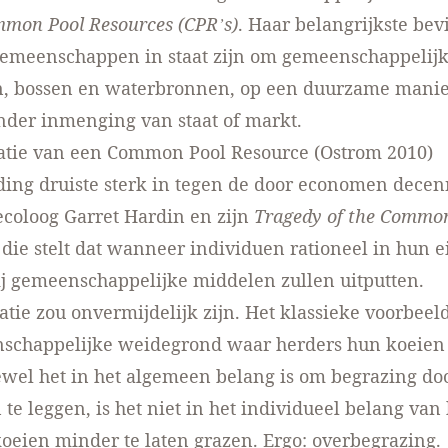
mon Pool Resources (CPR’s)
. Haar belangrijkste be
 gemeenschappen in staat zijn om gemeenschappelij
n, bossen en waterbronnen, op een duurzame manie
der inmenging van staat of markt.
catie van een Common Pool Resource (Ostrom 2010)
ing druiste sterk in tegen de door economen decen
ecoloog Garret Hardin en zijn
Tragedy of the Commo
 die stelt dat wanneer individuen rationeel in hun 
j gemeenschappelijke middelen zullen uitputten.
atie zou onvermijdelijk zijn. Het klassieke voorbeeld
schappelijke weidegrond waar herders hun koeien 
wel het in het algemeen belang is om begrazing do
te leggen, is het niet in het individueel belang va
oeien minder te laten grazen. Ergo: overbegrazing.