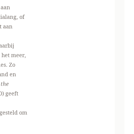
 aan
alang, of
t aan
aarbij
 het meer,
ies. Zo
and en
 the
) geeft
gesteld om