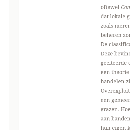
oftewel
Com
dat lokale
zoals mere
beheren zon
De classifi
Deze bevind
geciteerde 
een theorie
handelen zi
Overexploit
een gemeen
grazen. Hoe
aan banden 
hun eigen k