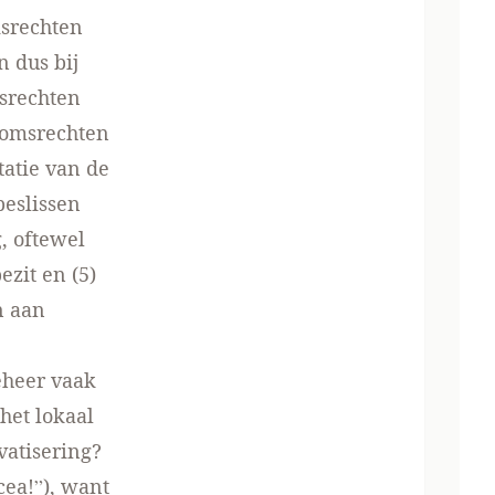
srechten
n dus bij
srechten
ndomsrechten
tatie van de
beslissen
, oftewel
ezit en (5)
n aan
eheer vaak
 het lokaal
vatisering?
cea!”), want