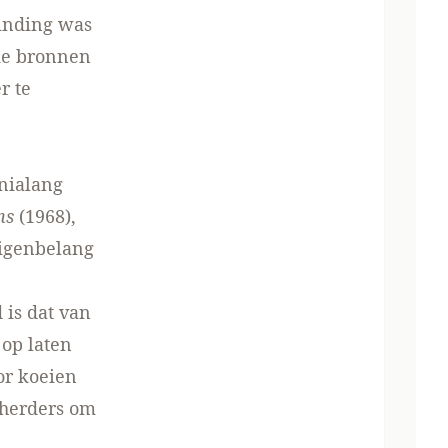
vinding was
ke bronnen
r te
nialang
ns
(1968),
eigenbelang
 is dat van
op laten
or koeien
n herders om