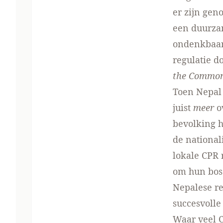
er zijn ge
een duurzam
ondenkbaar,
regulatie d
the Commo
Toen Nepal 
juist
meer
ov
bevolking h
de national
lokale CPR 
om hun bos
Nepalese re
succesvolle
Waar veel C