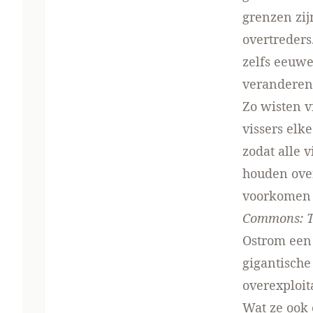
grenzen zij
overtreders.
zelfs eeuw
veranderen
Zo wisten v
vissers elk
zodat alle 
houden ove
voorkomen 
Commons: The
Ostrom een 
gigantische
overexploit
Wat ze ook 