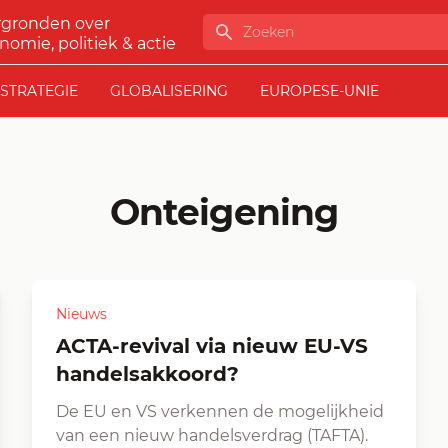
rgronden over
Zoeken
nomie, politiek & actie
STRATEGIE
GLOBALISERING
EUROPESE-UNIE
Onteigening
Nieuws
ACTA-revival via nieuw EU-VS
handelsakkoord?
De EU en VS verkennen de mogelijkheid
van een nieuw handelsverdrag (TAFTA).