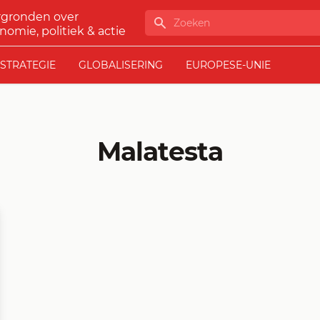
rgronden over
Zoeken
nomie, politiek & actie
STRATEGIE
GLOBALISERING
EUROPESE-UNIE
Malatesta