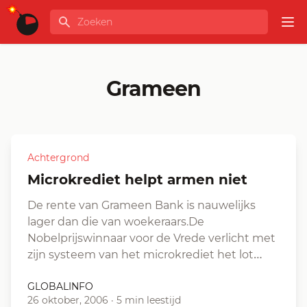
Ga naar de inhoud
Zoeken
GLOBALINFO
Op
Grameen
Achtergrond
Microkrediet helpt armen niet
De rente van Grameen Bank is nauwelijks
lager dan die van woekeraars.De
Nobelprijswinnaar voor de Vrede verlicht met
zijn systeem van het microkrediet het lot…
GLOBALINFO
26 oktober, 2006
·
5 min leestijd