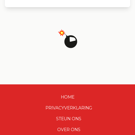
HOME
PRIVACYVERKLARING
STEUN ONS
OVER ONS