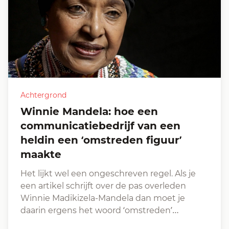
Achtergrond
Winnie Mandela: hoe een
communicatiebedrijf van een
heldin een ‘omstreden figuur’
maakte
Het lijkt wel een ongeschreven regel. Als je
een artikel schrijft over de pas overleden
Winnie Madikizela-Mandela dan moet je
daarin ergens het woord ‘omstreden’…