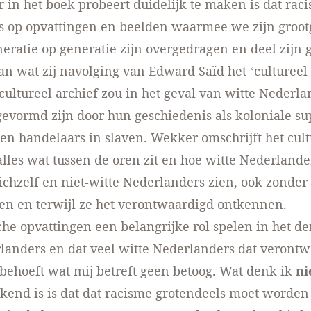
in het boek probeert duidelijk te maken is dat rac
s op opvattingen en beelden waarmee we zijn groot
eratie op generatie zijn overgedragen en deel zijn 
n wat zij navolging van Edward Saïd het ‘cultureel 
cultureel archief zou in het geval van witte Nederla
evormd zijn door hun geschiedenis als koloniale s
en handelaars in slaven. Wekker omschrijft het cult
 alles wat tussen de oren zit en hoe witte Nederlande
chzelf en niet-witte Nederlanders zien, ook zon­der 
en en terwijl ze het verontwaardigd ontkennen.
sche opvattingen een belangrijke rol spelen in het 
landers en dat veel wit­te Nederlanders dat veront
ehoeft wat mij betreft geen betoog. Wat denk ik
ni
kend is is dat dat racisme grotendeels moet worden 