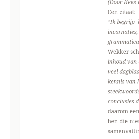
(Door Kees 
Een citaat:
“
Ik begrijp 
incarnaties,
grammatica 
Wekker schr
inhoud van e
veel dagblad
kennis van 
steekwoorde
conclusies 
daarom ee
hen die nie
samenvattin