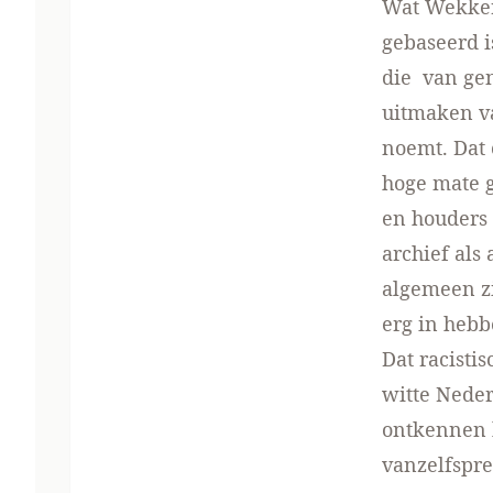
Wat Wekker 
gebaseerd i
die van gen
uitmaken va
noemt. Dat 
hoge mate g
en houders 
archief als
algemeen zi
erg in hebb
Dat racisti
witte Neder
ontkennen b
vanzelfspre