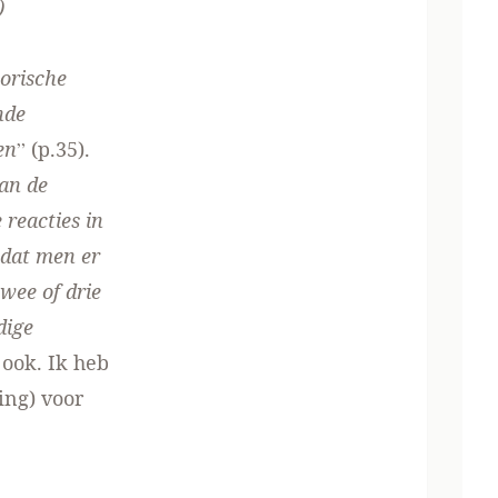
)
torische
nde
en
” (p.35).
an de
 reacties in
 dat men er
wee of drie
dige
 ook. Ik heb
ing)
voor