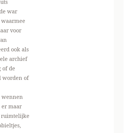
uts
 de war
ge waarmee
maar voor
van
erd ook als
ele archief
g of de
d worden of
an wennen
t er maar
ruimtelijke
ieltjes,