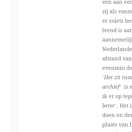
ven aan een
zij als vanz
er zoiets be
leend is aan
aanneme­lij
Nederlander
afstand van
evenmin de
‘
Het zit tus
archief
’ is 
ik er op te
beter’
. Het
doen en den
plaats van 