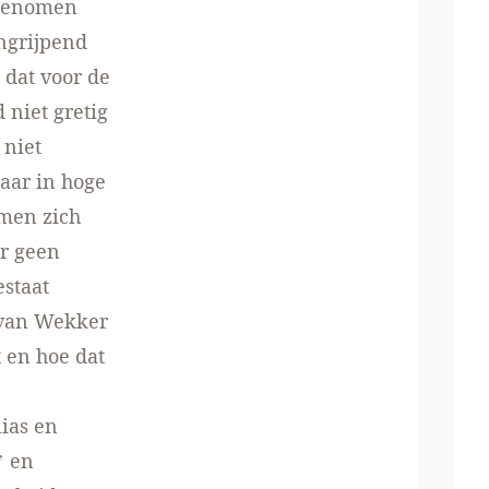
oegenomen
ngrijpend
 dat voor de
niet gretig
 niet
daar in hoge
 men zich
r geen
estaat
rvan Wekker
t en hoe dat
ias en
’ en