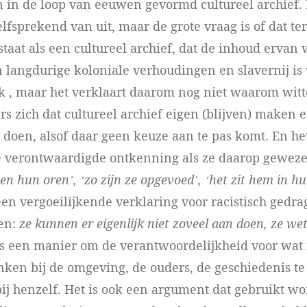
 in de loop van eeuwen gevormd cultureel archief. 
elfsprekend van uit, maar de grote vraag is of dat ter
staat als een cultureel archief, dat de inhoud ervan v
 lang­durige kolo­niale ver­hou­dingen en slavernij i
k , maar het verklaart daarom nog niet waarom witt
s zich dat cultureel archief eigen (blijven) maken 
 doen, alsof daar geen keuze aan te pas komt. En he
 verontwaardigde ontken­ning als ze daarop geweze
sen hun oren’, ‘zo zijn ze opgevoed’, ‘het zit hem in hu
een vergoei­lijkende verklaring voor racistisch gedra
gen:
ze kunnen er eigenlijk niet zoveel aan doen, ze we
 is een manier om de ver­ant­­woordelijkheid voor wa
ken bij de omgeving, de ouders, de geschiedenis te
bij henzelf. Het is ook een argument dat gebruikt w