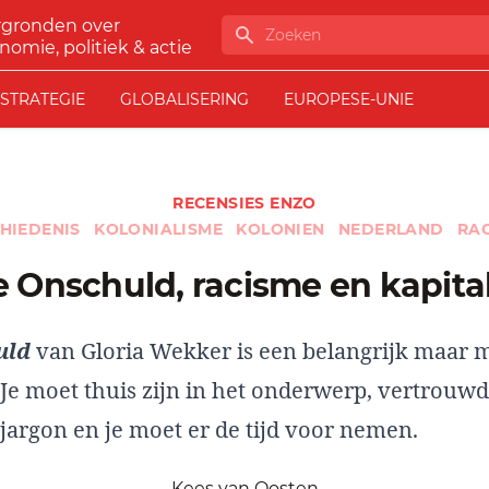
rgronden over
Zoeken
nomie, politiek & actie
STRATEGIE
GLOBALISERING
EUROPESE-UNIE
RECENSIES ENZO
HIEDENIS
KOLONIALISME
KOLONIEN
NEDERLAND
RA
tte Onschuld, racisme en kapit
uld
van Gloria Wekker is een belangrijk maar m
 Je moet thuis zijn in het onderwerp, vertrouw
jargon en je moet er de tijd voor nemen.
Kees van Oosten