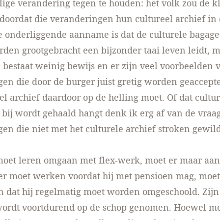
ige verandering tegen te houden: het volk zou de kl
doordat die veranderingen hun cultureel archief in
e onderliggende aanname is dat de culturele baga
­den grootgebracht een bijzonder taai leven leidt, 
id bestaat weinig bewijs en er zijn veel voorbeelden 
en die door de burger juist gretig worden geaccepte
el archief daardoor op de helling moet. Of dat cultur
et bij wordt gehaald hangt denk ik erg af van de vraa
en die niet met het culturele archief stroken gewil
moet leren omgaan met flex-werk, moet er maar a
ger moet werken voordat hij met pensioen mag, moe
dat hij regelmatig moet worden omgeschoold. Zijn 
ordt voortdurend op de schop genomen. Hoewel mob