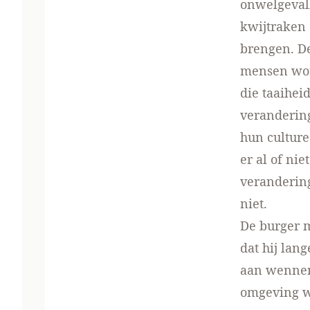
onwelgevall
kwijtraken 
brengen. D
men­sen wor
die taai­he
verandering
hun culture
er al of ni
verandering
niet.
De burger 
dat hij lan
aan wennen 
omgeving w