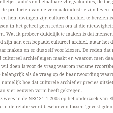
lletjes, auto’s en betaalbare vliegvakanties, de t
 de producten van de vermaakindustrie zijn leven i
en hem dwingen zijn cultureel archief te herzien is
en in het geheel geen reden om al die nieuwigheid 
en. Wat ik probeer duidelijk te maken is dat mensen
d zijn aan een bepaald cultureel archief, maar het 
aar maken en er dus zelf voor kiezen. De reden dat
d cultureel archief eigen maakt en waarom men daa
 wil doen is voor de vraag waarom racisme (voort)b
o belangrijk als de vraag op de beantwoording waa
, namelijk hoe dat culturele archief er precies uitzie
van vier eeuwen vorm heeft gekregen.
 wees in de NRC 31-1-2005 op het onderzoek van El
rin de relatie werd beschreven tussen ‘gevestigden