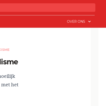
OVER ONS
CISME
alisme
oeilijk
d met het