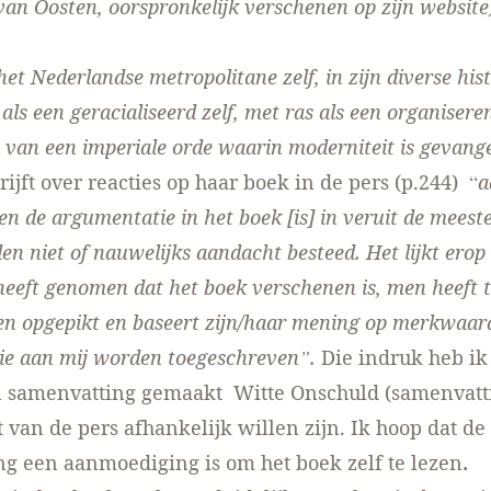
van Oosten, oorspronkelijk verschenen
op zijn website
het Nederlandse metropolitane zelf, in zijn diverse his
 als een geracialiseerd zelf, met ras als een organisere
van een imperiale orde waarin moderniteit is gevang
ijft over reacties op haar boek in de pers (p.244) “
a
n de argumentatie in het boek [is] in veruit de meeste
en niet of nauwelijks aandacht besteed. Het lijkt erop
heeft genomen dat het boek verschenen is, men heeft t
n opgepikt en baseert zijn/haar mening op merkwaar
die aan mij worden toegeschreven”.
Die indruk heb ik
n samenvatting gemaakt
Witte Onschuld (samenvatt
t van de pers afhankelijk willen zijn. Ik hoop dat de
g een aanmoediging is om het boek zelf te lezen
.