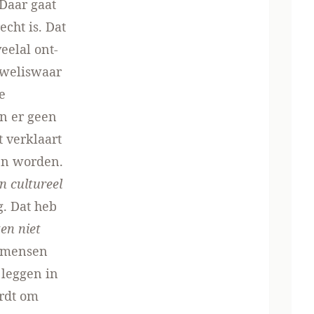
Daar gaat
echt is. Dat
eelal ont­
s weliswaar
e
en er geen
t verklaart
n wor­den.
n cultureel
g. Dat heb
ten niet
t mensen
 leggen in
ordt om