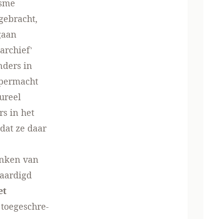
isme
gebracht,
gaan
archief’
nders in
upermacht
ureel
rs in het
dat ze daar
denken van
waardigd
et
toege­schre­