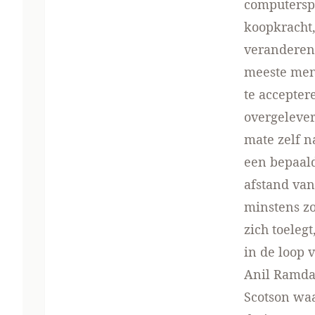
computerspe
koopkracht,
veranderen 
meeste mens
te accepter
overgelever
mate zelf n
een bepaal
afstand van
minstens z
zich toelegt
in de loop 
Anil Ramdaz
Scotson waa