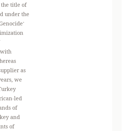
he title of
ed under the
‘Genocide’
timization
 with
whereas
supplier as
years, we
 Turkey
rican-led
ands of
rkey and
nts of