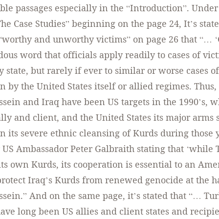
ble passages especially in the “Introduction”. Under t
he Case Studies” beginning on the page 24, It’s stat
f “worthy and unworthy victims” on page 26 that “… 
dous word that officials apply readily to cases of vic
state, but rarely if ever to similar or worse cases of
n by the United States itself or allied regimes. Thus,
ein and Iraq have been US targets in the 1990’s, 
lly and client, and the United States its major arms 
in its severe ethnic cleansing of Kurds during those 
 US Ambassador Peter Galbraith stating that ‘while
its own Kurds, its cooperation is essential to an Ame
protect Iraq’s Kurds from renewed genocide at the h
ein.” And on the same page, it’s stated that “… Tu
ave long been US allies and client states and recipie