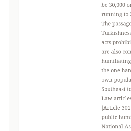
be 30,000 o
running to 2
The passage
Turkishness
acts prohib
are also con
humiliating
the one han
own populat
Southeast to 
Law article
[Article 301
public humi
National As