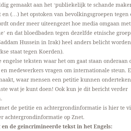
ldig gemaakt aan het ‘publiekelijk te schande make
t en (…) het opstoken van bevolkingsgroepen tegen e
ordt onder meer uiteengezet hoe media omgaan met
de’ en dat bloedbaden tegen dezelfde etnische groep
Saddam Hussein in Irak) heel anders belicht worden
kse staat tegen Koerden).
e engelse teksten waar het om gaat staan onderaan d
 en medewerkers vragen om internationale steun. E
maakt, waar mensen een petitie kunnen ondertekene
ste wat je kunt doen! Ook kun je dit bericht verder
.
met de petitie en achtergrondinformatie is
hier te 
er achtergrondinformatie
op Znet
.
 en de geincrimineerde tekst in het Engels: