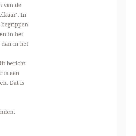
n van de
lkaar’. In
 begrippen
en in het
 dan in het
it bericht.
r is een
n. Dat is
vinden
.