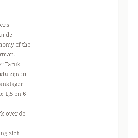
eens
om de
onomy of the
erman.
er Faruk
lu zijn in
aanklager
e 1,5 en 6
k over de
ing zich