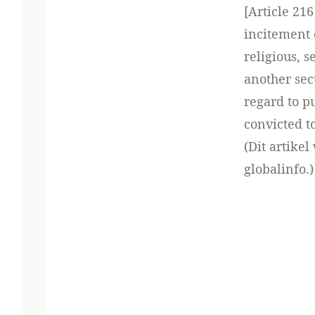
[Article 216
incitement o
religious, s
another sec
regard to p
convicted t
(Dit artike
globalinfo.)