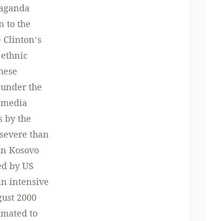
paganda
n to the
 Clinton’s
 ethnic
these
 under the
t media
s by the
 severe than
 in Kosovo
ed by US
n intensive
gust 2000
imated to