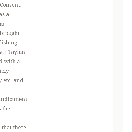
Consent:
as a
am
 brought
lishing
tfi Taylan
d with a
icly
 etc. and
 indictment
s the
that there