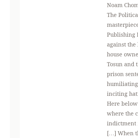
Noam Choms
The Politic
masterpiece
Publishing 
against the
house owner
Tosun and t
prison sent
humiliating
inciting ha
Here below 
where the c
indictment 
[…] When th