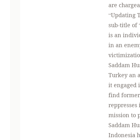
are chargea
“Updating T
sub-title o
is an indivi
in an enemy 
victimizatio
Saddam Huss
Turkey an a
it engaged 
find former
reppresses 
mission to 
Saddam Huss
Indonesia h