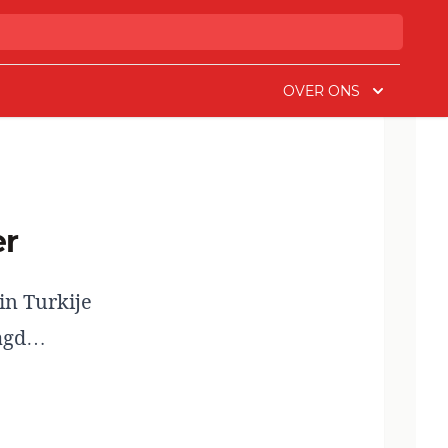
OVER ONS
er
in Turkije
aagd…