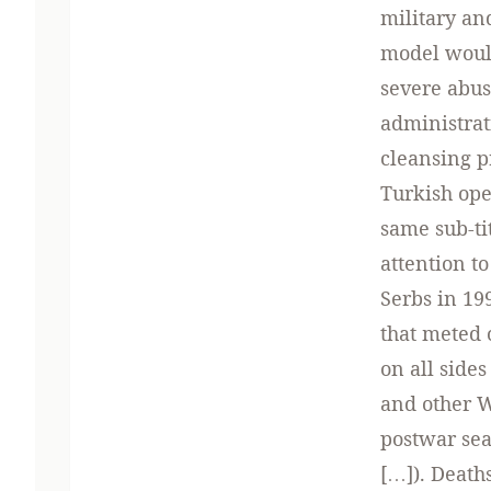
military an
model would
severe abus
administrat
cleansing p
Turkish ope
same sub-tit
attention t
Serbs in 19
that meted 
on all side
and other W
postwar sea
[…]). Death