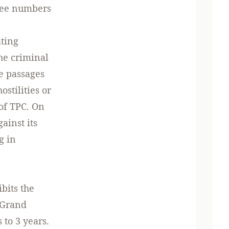
ugee numbers
ating
he criminal
se passages
ostilities or
 of TPC. On
ainst its
g in
ibits the
 Grand
to 3 years.