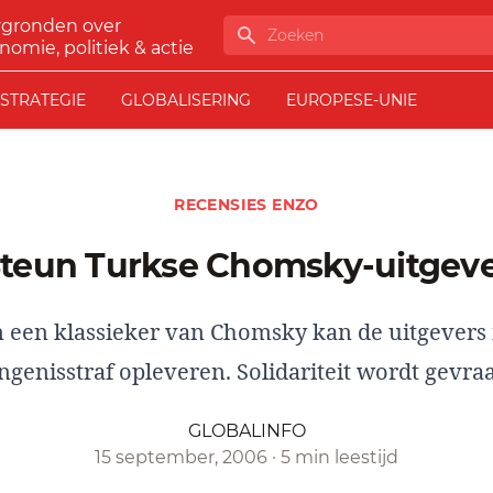
rgronden over
Zoeken
nomie, politiek & actie
STRATEGIE
GLOBALISERING
EUROPESE-UNIE
RECENSIES ENZO
Steun Turkse Chomsky-uitgev
n een klassieker van Chomsky kan de uitgevers 
genisstraf opleveren. Solidariteit wordt gevr
GLOBALINFO
15 september, 2006
·
5 min leestijd