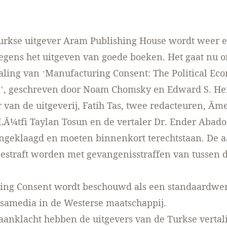
Turkse uitgever Aram Publishing House wordt weer 
egens het uitgeven van goede boeken. Het gaat nu 
aling van ‘Manufacturing Consent: The Political Ec
’, geschreven door Noam Chomsky en Edward S. H
 van de uitgeverij, Fatih Tas, twee redacteuren, Ãm
Ã¼tfi Taylan Tosun en de vertaler Dr. Ender Abadog
angeklaagd en moeten binnenkort terechtstaan. De 
 bestraft worden met gevangenisstraffen van tussen d
ing Consent wordt beschouwd als een standaardwer
samedia in de Westerse maatschappij.
aanklacht hebben de uitgevers van de Turkse vertal