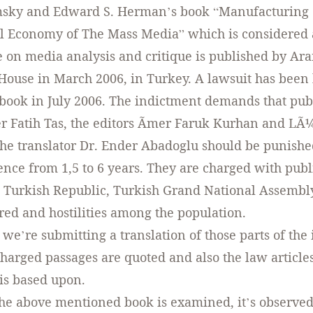
ky and Edward S. Herman’s book “Manufacturing 
al Economy of The Mass Media” which is considered 
 on media analysis and critique is published by Ar
House in March 2006, in Turkey. A lawsuit has been
 book in July 2006. The indictment demands that pub
 Fatih Tas, the editors Ãmer Faruk Kurhan and LÃ¼
he translator Dr. Ender Abadoglu should be punishe
ence from 1,5 to 6 years. They are charged with publ
 Turkish Republic, Turkish Grand National Assembly
tred and hostilities among the population.
we’re submitting a translation of those parts of the
harged passages are quoted and also the law article
is based upon.
e above mentioned book is examined, it’s observed 