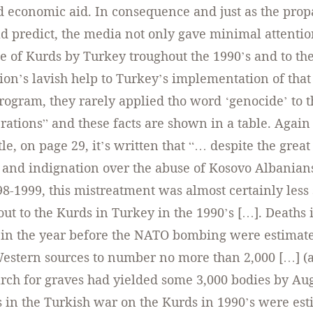
d economic aid. In consequence and just as the pro
 predict, the media not only gave minimal attentio
e of Kurds by Turkey troughout the 1990’s and to the
ion’s lavish help to Turkey’s implementation of that
rogram, they rarely applied tho word ‘genocide’ to 
rations” and these facts are shown in a table. Again
le, on page 29, it’s written that “… despite the grea
o and indignation over the abuse of Kosovo Albanian
98-1999, this mistreatment was almost certainly less
out to the Kurds in Turkey in the 1990’s […]. Deaths
s in the year before the NATO bombing were estimat
estern sources to number no more than 2,000 […] (a
rch for graves had yielded some 3,000 bodies by Au
s in the Turkish war on the Kurds in 1990’s were est