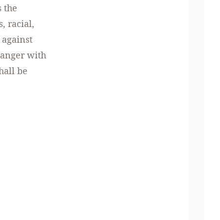
s the
, racial,
 against
danger with
hall be