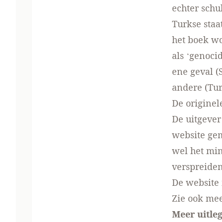
echter schu
Turkse staa
het boek w
als ‘genoci
ene geval (
andere (Tur
De originel
De uitgever
website ge
wel het min
verspreiden
De website 
Zie ook me
Meer uitleg