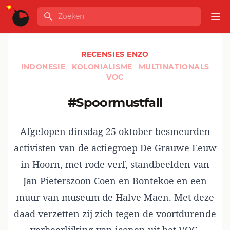
Ga naar de inhoud
Zoeken
GLOBALINFO
Op
RECENSIES ENZO
INDONESIE
KOLONIALISME
MULTINATIONALS
VOC
#Spoormustfall
Afgelopen dinsdag 25 oktober besmeurden
activisten van de actiegroep De Grauwe Eeuw
in Hoorn, met rode verf, standbeelden van
Jan Pieterszoon Coen en Bontekoe en een
muur van museum de Halve Maen. Met deze
daad verzetten zij zich tegen de voortdurende