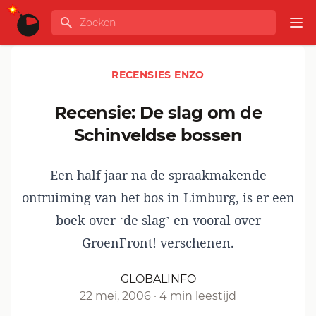
Ga naar de inhoud
Zoeken
GLOBALINFO
Op
RECENSIES ENZO
Recensie: De slag om de
Schinveldse bossen
Een half jaar na de spraakmakende
ontruiming van het bos in Limburg, is er een
boek over ‘de slag’ en vooral over
GroenFront! verschenen.
GLOBALINFO
22 mei, 2006
·
4 min leestijd