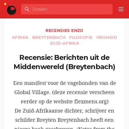
Ga naar de inhoud
Zoeken
GLOBALINFO
Op
RECENSIES ENZO
AFRIKA
BREYTENBACH
FILOSOFIE
VRIJHEID
ZUID-AFRIKA
Recensie: Berichten uit de
Middenwereld (Breytenbach)
Een manifest voor de vagebonden van de
Global Village. (deze recensie verscheen
eerder op de website
flexmens.org
)
De Zuid-Afrikaanse dichter, schrijver en
schilder Breyten Breytenbach heeft een