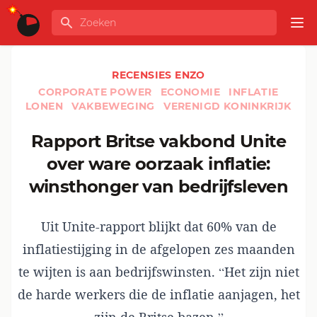
Ga naar de inhoud
Zoeken
GLOBALINFO
Op
RECENSIES ENZO
CORPORATE POWER
ECONOMIE
INFLATIE
LONEN
VAKBEWEGING
VERENIGD KONINKRIJK
Rapport Britse vakbond Unite
over ware oorzaak inflatie:
winsthonger van bedrijfsleven
Uit Unite-rapport blijkt dat 60% van de
inflatiestijging in de afgelopen zes maanden
te wijten is aan bedrijfswinsten. “Het zijn niet
de harde werkers die de inflatie aanjagen, het