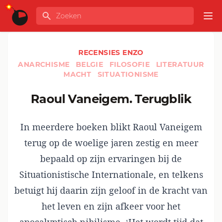
Ga naar de inhoud
Zoeken
GLOBALINFO
Op
RECENSIES ENZO
ANARCHISME
BELGIE
FILOSOFIE
LITERATUUR
MACHT
SITUATIONISME
Raoul Vaneigem. Terugblik
In meerdere boeken blikt Raoul Vaneigem
terug op de woelige jaren zestig en meer
bepaald op zijn ervaringen bij de
Situationistische Internationale, en telkens
betuigt hij daarin zijn geloof in de kracht van
het leven en zijn afkeer voor het