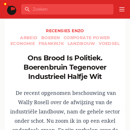
Ga naar de inhoud
Zoeken
GLOBALINFO
Op
RECENSIES ENZO
ARBEID
BOEREN
CORPORATE POWER
ECONOMIE
FRANKRIJK
LANDBOUW
VOEDSEL
Ons Brood Is Politiek.
Boerenbruin Tegenover
Industrieel Halfje Wit
De recent opgenomen beschouwing van
Wally Rosell over de afwijzing van de
industriële landbouw
, nam de gehele sector
onder schot. Nu zoom ik in op een enkel