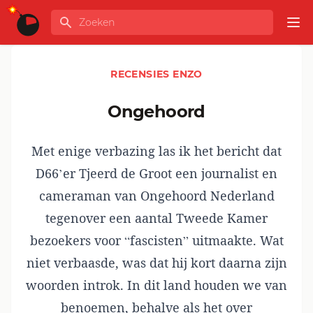
Ga naar de inhoud
Zoeken
GLOBALINFO
Op
RECENSIES ENZO
Ongehoord
Met enige verbazing las ik het bericht dat
D66’er Tjeerd de Groot een journalist en
cameraman van Ongehoord Nederland
tegenover een aantal Tweede Kamer
bezoekers
voor “fascisten” uitmaakte
. Wat
niet verbaasde, was dat hij kort daarna zijn
woorden introk. In dit land houden we van
benoemen, behalve als het over