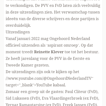
te verkondigen. De PVV en FvD laten zich veelvuldig
in deze uitzendingen zien. Het verwantschap tussen
ideeën van de diverse schrijvers en deze partijen is
overduidelijk.
Uitzendingen
Vanaf januari 2022 mag Ongehoord Nederland
officieel uitzenden als ‘aspirant omroep’. Op dat
moment treedt
Reinette Klever
toe tot het bestuur.
Ze heeft jarenlang voor de PVV in de Eerste en
Tweede Kamer gezeten.
De uitzendingen zijn ook te kijken op het
//www.youtube.com/@OngehoordNederlandTV
”
target=”_blank”>YouTube kabaal.
Zomaar een greep uit de gasten: Paul Cliteur (FvD),
Sid Lukassen (FvD), Eva Vlaardingerbroek (ex FvD),
Yernaz Ramautarsing (ex FvD), Freek Jansen (FvD),