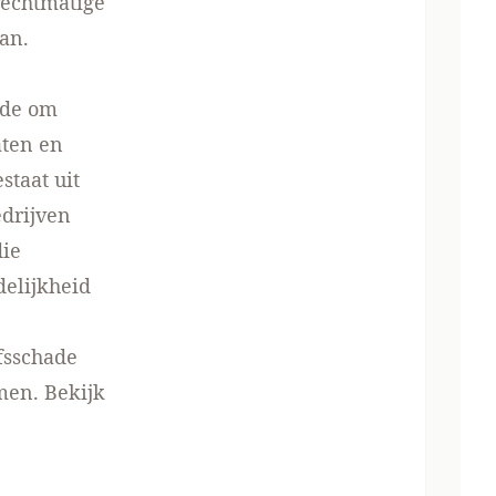
rechtmatige
an.
nde om
aten en
staat uit
drijven
die
delijkheid
fsschade
men. Bekijk