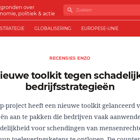
rgronden over
Zoeken
nomie, politiek & actie
STRATEGIE
GLOBALISERING
EUROPESE-UNIE
RECENSIES ENZO
e
bedrijfsstrategieën
p-project heeft een nieuwe toolkit gelanceerd 
eën aan te pakken die bedrijven vaak aanwen
delijkheid voor schendingen van mensenrecht
hun toeleveringsketens te ontlopen. De
counter