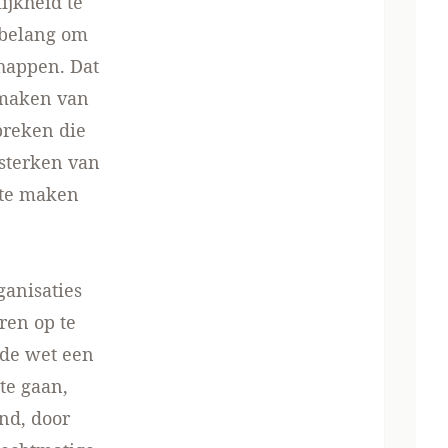
ijkheid te
l belang om
happen. Dat
 maken van
preken die
rsterken van
 te maken
ganisaties
ren op te
 de wet een
te gaan,
nd, door