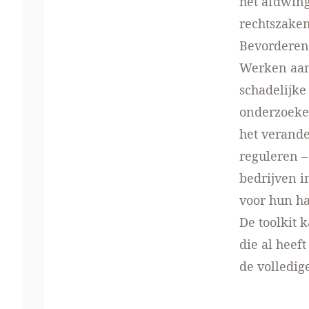
het afdwin
rechtszaken
Bevorderen
Werken aan 
schadelijke
onderzoeker
het verande
reguleren –
bedrijven i
voor hun ha
De toolkit 
die al heef
de volledig