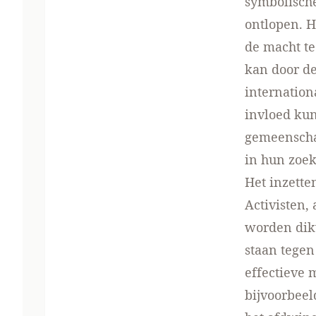
symbolische
ontlopen. H
de macht te
kan door de
internatio
invloed kun
gemeenscha
in hun zoek
Het inzette
Activisten,
worden dikw
staan tegen
effectieve 
bijvoorbeel