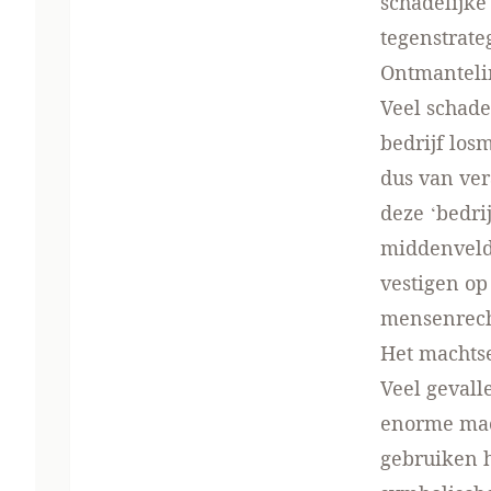
schadelijke
tegenstrate
Ontmantelin
Veel schade
bedrijf los
dus van ver
deze ‘bedri
middenveld 
vestigen op
mensenrech
Het machts
Veel gevall
enorme mach
gebruiken 