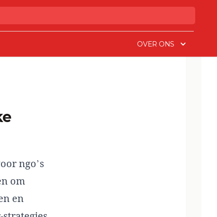
OVER ONS
voor ngo’s
den om
en en
-strategies