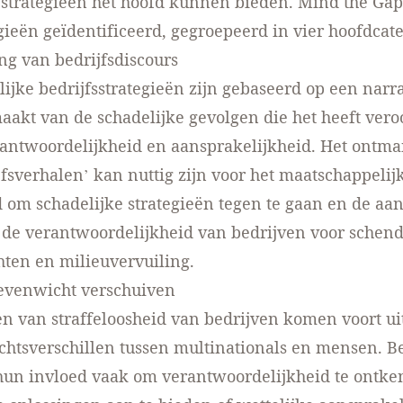
 strategieën het hoofd kunnen bieden. Mind the Gap
gieën geïdentificeerd, gegroepeerd in vier hoofdcat
g van bedrijfsdiscours
lijke bedrijfsstrategieën zijn gebaseerd op een narra
maakt van de schadelijke gevolgen die het heeft vero
antwoordelijkheid en aansprakelijkheid. Het ontma
jfsverhalen’ kan nuttig zijn voor het maatschappelij
om schadelijke strategieën tegen te gaan en de aan
 de verantwoordelijkheid van bedrijven voor schen
ten en milieuvervuiling.
evenwicht verschuiven
en van straffeloosheid van bedrijven komen voort ui
tsverschillen tussen multinationals en mensen. B
hun invloed vaak om verantwoordelijkheid te ontke