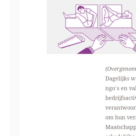
(Overgeno
Dagelijks w
ngo’s en v
bedrijfsact
verantwoord
om hun vera
Maatschappe