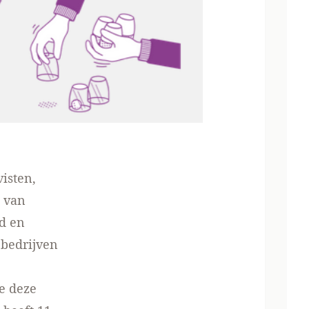
isten,
 van
id en
bedrijven
e deze