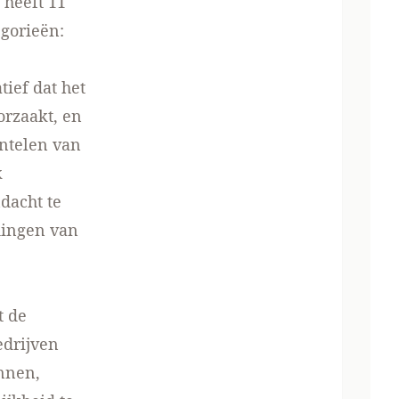
 heeft 11
egorieën:
tief dat het
orzaakt, en
ntelen van
k
dacht te
dingen van
t de
edrijven
nnen,