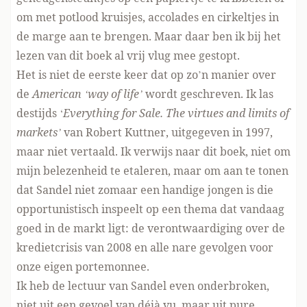
om met potlood kruisjes, accolades en cirkeltjes in
de marge aan te brengen. Maar daar ben ik bij het
lezen van dit boek al vrij vlug mee gestopt.
Het is niet de eerste keer dat op zo’n manier over
de
American ‘way of life’
wordt geschreven. Ik las
destijds ‘
Everything for Sale. The virtues and limits of
markets’
van Robert Kuttner, uitgegeven in 1997,
maar niet vertaald. Ik verwijs naar dit boek, niet om
mijn belezenheid te etaleren, maar om aan te tonen
dat Sandel niet zomaar een handige jongen is die
opportunistisch inspeelt op een thema dat vandaag
goed in de markt ligt: de verontwaardiging over de
kredietcrisis van 2008 en alle nare gevolgen voor
onze eigen portemonnee.
Ik heb de lectuur van Sandel even onderbroken,
niet uit een gevoel van déjà vu, maar uit pure