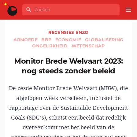
Ga naar de inhoud
Zoeken
GLOBALINFO
Op
RECENSIES ENZO
ARMOEDE
BBP
ECONOMIE
GLOBALISERING
ONGELIJKHEID
WETENSCHAP
Monitor Brede Welvaart 2023:
nog steeds zonder beleid
De zesde Monitor Brede Welvaart (MBW), die
afgelopen week verscheen, inclusief de
rapportage over de Sustainable Development
Goals (SDG’s), schetst een beeld dat redelijk
overeenkomt met het beeld van de