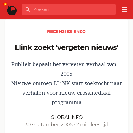
Ga naar de inhoud
Zoeken
GLOBALINFO
Op
RECENSIES ENZO
Llink zoekt ‘vergeten nieuws’
Publiek bepaalt het vergeten verhaal van…
2005
Nieuwe omroep LLiNK start zoektocht naar
verhalen voor nieuw crossmediaal
programma
GLOBALINFO
30 september, 2005
·
2 min leestijd