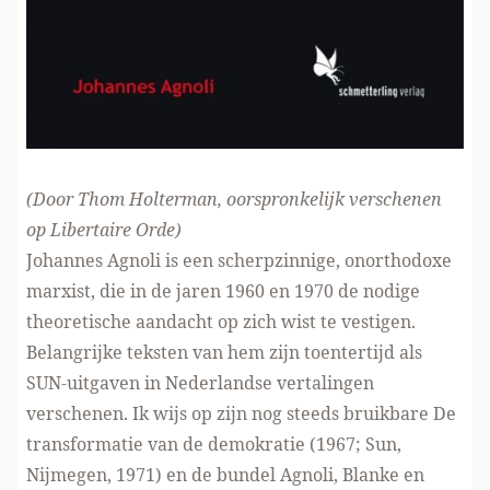
(Door Thom Holterman, oorspronkelijk verschenen
op Libertaire Orde
)
Johannes Agnoli is een scherpzinnige, onorthodoxe
marxist, die in de jaren 1960 en 1970 de nodige
theoretische aandacht op zich wist te vestigen.
Belangrijke teksten van hem zijn toentertijd als
SUN-uitgaven in Nederlandse vertalingen
verschenen. Ik wijs op zijn nog steeds bruikbare De
transformatie van de demokratie (1967; Sun,
Nijmegen, 1971) en de bundel Agnoli, Blanke en