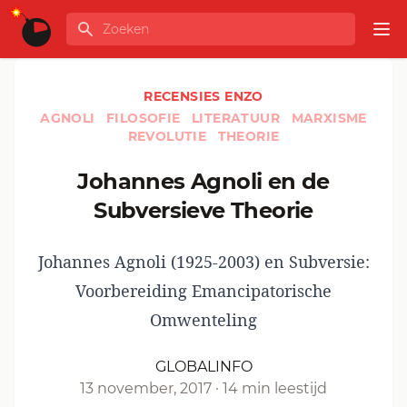
Ga naar de inhoud
Zoeken
GLOBALINFO
Op
RECENSIES ENZO
AGNOLI
FILOSOFIE
LITERATUUR
MARXISME
REVOLUTIE
THEORIE
Johannes Agnoli en de
Subversieve Theorie
Johannes Agnoli (1925-2003) en Subversie:
Voorbereiding Emancipatorische
Omwenteling
GLOBALINFO
13 november, 2017
·
14 min leestijd