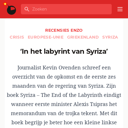
Ga naar de inhoud
Zoeken
GLOBALINFO
Op
RECENSIES ENZO
CRISIS
EUROPESE-UNIE
GRIEKENLAND
SYRIZA
‘In het labyrint van Syriza’
Journalist Kevin Ovenden schreef een
overzicht van de opkomst en de eerste zes
maanden van de regering van Syriza. Zijn
boek Syriza – The End of the Labyrinth eindigt
wanneer eerste minister Alexis Tsipras het
memorandum van de trojka tekent. Met dit
boek begrijp je beter hoe een kleine linkse