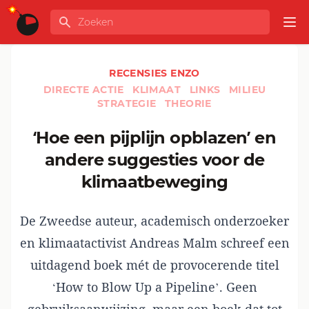
Ga naar de inhoud
Zoeken
GLOBALINFO
Op
RECENSIES ENZO
DIRECTE ACTIE
KLIMAAT
LINKS
MILIEU
STRATEGIE
THEORIE
‘Hoe een pijplijn opblazen’ en
andere suggesties voor de
klimaatbeweging
De Zweedse auteur, academisch onderzoeker
en klimaatactivist Andreas Malm schreef een
uitdagend boek mét de provocerende titel
‘How to Blow Up a Pipeline’. Geen