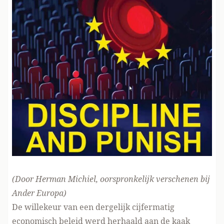
(Door Herman Michiel, oorspronkelijk verschenen
bij
Ander Europa
)
De willekeur van een dergelijk cijfermatig
economisch beleid werd herhaald aan de kaak