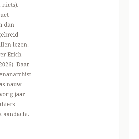
niets).
 met
n dan
gebreid
illen lezen.
er Erich
2026). Daar
menanarchist
was nauw
orig jaar
ahiers
ik aandacht.