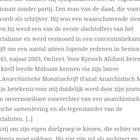
ionair zonder partij. Een man van de daad, die voor
ordt als schrijver. Hij was een waarschuwende ste
 en hij werd een van de eerste slachtoffers van het
ocialisme en werd vermoord in een concentratiekam
ft om een aantal uiteen lopende redenen in herinn
43, najaar 2003,
Online
). Voor Kyrosch Alidusti betre
Ikzelf leerde Mühsam kennen via zijn latere
.
Anarchistische Monatsschrift
(Fanal Anarchistisch 
jn betekenis voor mij duidelijk werd door zijn journ
n onvermoeibare voorvechter van een anarchistisch
sche samenleving en als tegenstander van de
ialisten. [..]
rij om zijn eigen doelgroep te kiezen, die echter w
teria moet voldoen. Hij ziet zijn rol als architect en