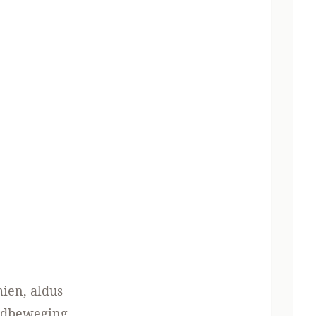
mien, aldus
ondbeweging,