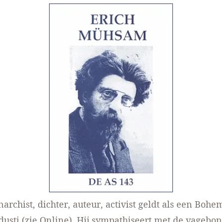
archist, dichter, auteur, activist geldt als een Bohe
dusti (zie
Online
). Hij sympathiseert met de vageb