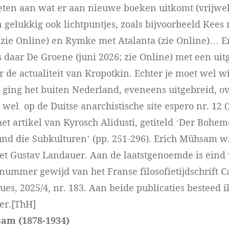
eten aan wat er aan nieuwe boeken uitkomt (vrijwel 
n gelukkig ook lichtpuntjes, zoals bijvoorbeeld Kees
(zie
Online
) en Rymke met Atalanta (zie
Online
)… E
is daar De Groene (juni 2026; zie
Online
) met een uit
r de actualiteit van Kropotkin. Echter je moet wel w
ging het buiten Nederland, eveneens uitgebreid, ov
el op de Duitse anarchistische site espero nr. 12 (
et artikel van Kyrosch Alidusti, getiteld ‘Der Bohe
nd die Subkulturen’ (pp. 251-296). Erich Mühsam 
t Gustav Landauer. Aan de laatstgenoemde is eind v
nummer gewijd van het Franse filosofietijdschrift C
ues, 2025/4, nr. 183. Aan beide publicaties besteed 
er.[ThH]
am (1878-1934)