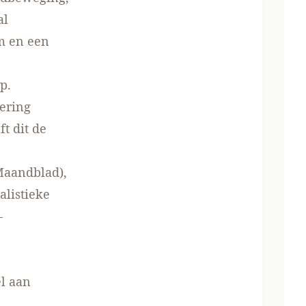
al
m en een
p.
ering
ft dit de
Maandblad),
alistieke
-
el aan