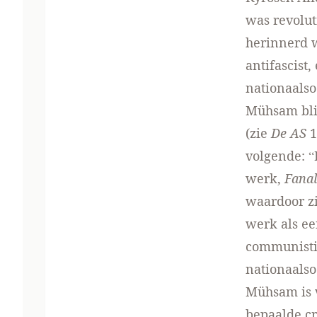
was revolut
herinnerd w
antifascist,
nationaals
Mühsam blij
(zie
De AS
1
volgende: “
werk,
Fanal
waardoor zi
werk als ee
communisti
nationaalsoc
Mühsam is v
bepaalde cri