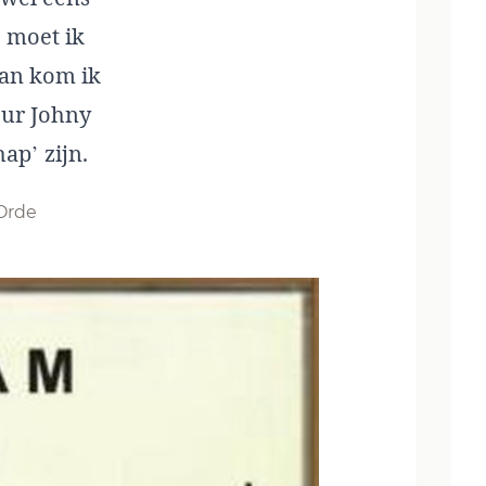
, moet ik
dan kom ik
eur Johny
ap’ zijn.
 Orde