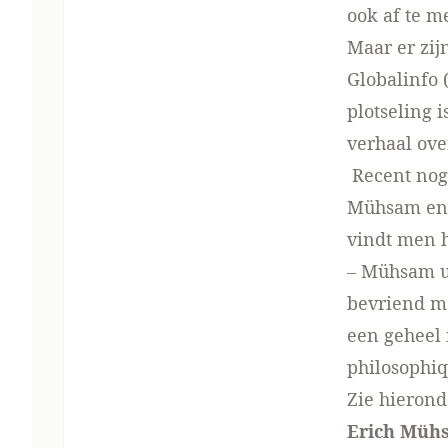
ook af te m
Maar er zij
Globalinfo 
plotseling 
verhaal ove
Recent nog 
Mühsam en w
vindt men h
– Mühsam u
bevriend me
een geheel 
philosophiq
Zie hierond
Erich Mühs