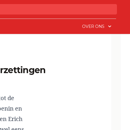
OVER ONS
ot de
oenin en
en Erich
 wel eens