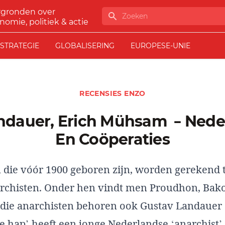
rgronden over
Zoeken
nomie, politiek & actie
STRATEGIE
GLOBALISERING
EUROPESE-UNIE
RECENSIES ENZO
En Coöperaties
 die vóór 1900 geboren zijn, worden gerekend t
narchisten. Onder hen vindt men Proudhon, Bak
 die anarchisten behoren ook Gustav Landauer 
hap’ heeft een jonge Nederlandse ‘anarchist’