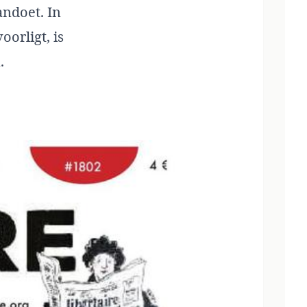
andoet. In
orligt, is
.