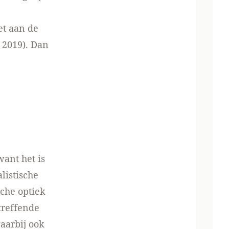
et aan de
 2019). Dan
ant het is
listische
che optiek
etreffende
aarbij ook