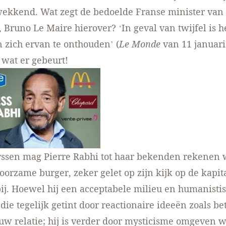
ekkend. Wat zegt de bedoelde Franse minister van
), Bruno Le Maire hierover? ‘In geval van twijfel is h
n zich ervan te onthouden’ (
Le Monde
van 11 januari
 wat er gebeurt!
ssen mag Pierre Rabhi tot haar bekenden rekenen w
orzame burger, zeker gelet op zijn kijk op de kapita
j. Hoewel hij een acceptabele milieu en humanistis
 die tegelijk getint door reactionaire ideeën zoals b
w relatie; hij is verder door mysticisme omgeven w