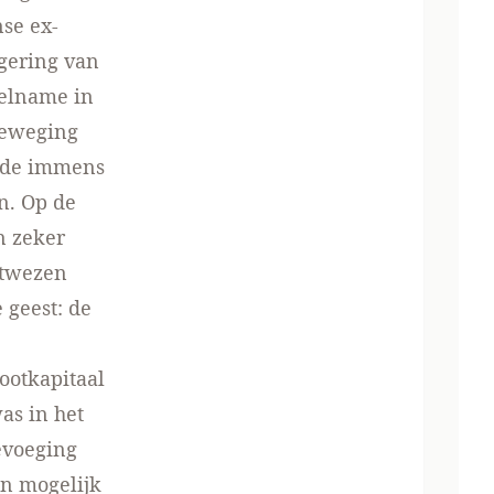
nse ex-
egering van
eelname in
 beweging
l de immens
n. Op de
n zeker
ktwezen
 geest: de
ootkapitaal
as in het
oevoeging
jn mogelijk