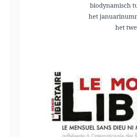
biodynamisch tu
het januarinumme
het twe