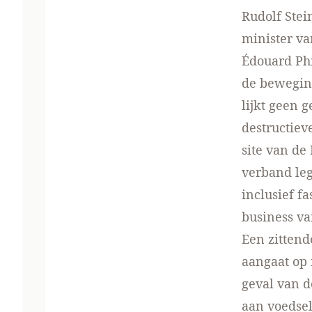
Rudolf Stei
minister va
Édouard Phi
de beweging
lijkt geen 
destructiev
site van de
verband leg
inclusief fa
business va
Een zittend
aangaat op 
geval van d
aan voedsel