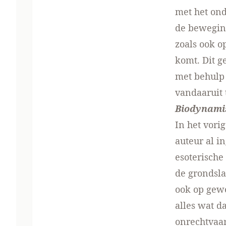
met het on
de beweging
zoals ook o
komt. Dit g
met behulp 
vandaaruit
Biodynami
In het vori
auteur al i
esoterische 
de grondsla
ook op gewe
alles wat d
onrechtvaar