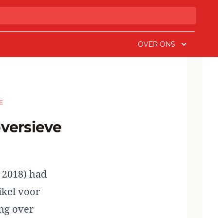
OVER ONS
E
 2018) had
ikel voor
ing over