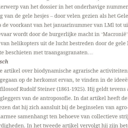
derwerp van het dossier in het onderhavige nummer
 van de gele hesjes – door velen gezien als het Gel
p de voorkant van het januarinummer van LMl tot u
evaar wordt door de burgerlijke macht in ‘Macronië’
van helikopters uit de lucht bestreden door de gele 
 te beschieten met traangasgranaten…
sch
ge artikel over biodynamische agrarische activiteite
ngegaan op de herkomst ervan, te vinden in de idee
filosoof Rudolf Steiner (1861-1925). Hij geldt tevens
gleggers van de antroposofie. In dat artikel heeft de
zen dat hij zich aansluit bij de beginselen van agro
aarmee samenhangt ten behoeve van collectieve stri
digheden. In het tweede artikel vervolgt hij zijn be