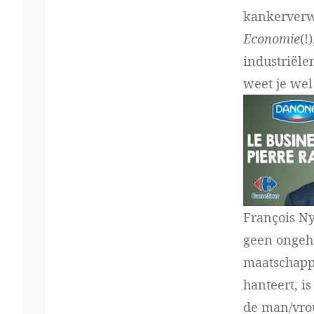
kankerverw
Economie
(!
industriële
weet je wel
François Ny
geen ongeho
maatschappi
hanteert, is
de man/vrou