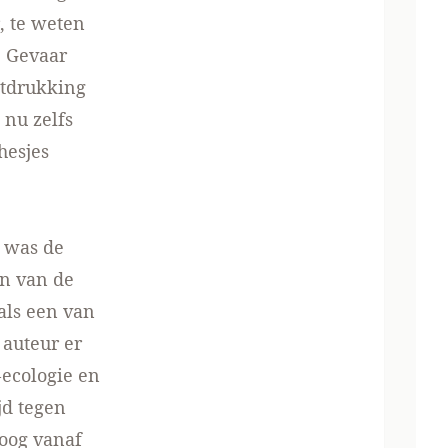
, te weten
e Gevaar
itdrukking
 nu zelfs
hesjes
n was de
ën van de
 als een van
 auteur er
-ecologie en
jd tegen
toog vanaf