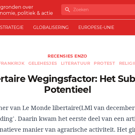
rgronden over
Zoeken
nomie, politiek & actie
STRATEGIE
GLOBALISERING
EUROPESE-UNIE
RECENSIES ENZO
FRANKRIJK
GELEHESJES
LITERATUUR
PROTEST
RELIGI
Potentieel
er van Le Monde libertaire(LMl van december
eding’. Daarin kwam het eerste deel van een art
natieve manier van agrarische activiteit. Het g