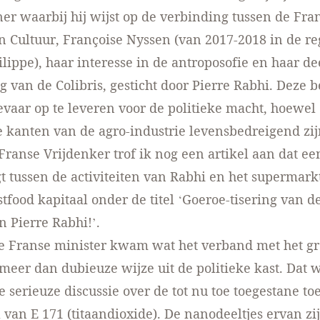
ner waarbij hij wijst op de verbinding tussen de Fra
n Cultuur, Françoise Nyssen (van 2017-2018 in de r
lippe), haar interesse in de antroposofie en haar d
 van de Colibris, gesticht door Pierre Rabhi. Deze
gevaar op te leveren voor de politieke macht, hoewe
e kanten van de agro-industrie levensbedreigend zij
 Franse Vrijdenker trof ik nog een artikel aan dat ee
t tussen de activiteiten van Rabhi en het supermar
stfood kapitaal onder de titel ‘
Goeroe-tisering van de
n Pierre Rabhi!
’.
e Franse minister kwam wat het verband met het gr
meer dan dubieuze wijze uit de politieke kast. Dat w
e serieuze discussie over de tot nu toe toegestane t
 van E 171 (titaandioxide). De nanodeeltjes ervan zi