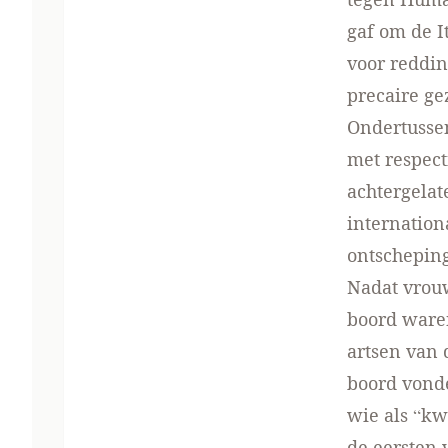
gaf om de I
voor reddin
precaire ge
Ondertusse
met respect
achtergelat
internation
ontscheping
Nadat vrou
boord ware
artsen van
boord vonde
wie als “kw
de eersten 