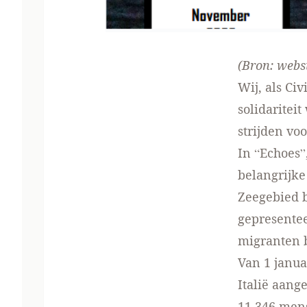
(Bron:
webs
Wij, als Ci
solidaritei
strijden vo
In “Echoes
belangrijke
Zeegebied b
gepresentee
migranten b
Van 1 janua
Italië aang
11 346 mens