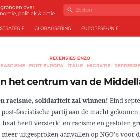
rgronden over
Zoeken
nomie, politiek & actie
STRATEGIE
GLOBALISERING
EUROPESE-UNIE
RECENSIES ENZO
FASCISME
FORT EUROPA
ITALIE
MIGRATIE
REPRESSI
an het centrum van de Middel
n racisme, solidariteit zal winnen!
Eind sept
en post-fascistische partij aan de macht gekomen
 haat heeft versterkt en racisme en gesloten g
l meer uitgesproken aanvallen op NGO’s voor d