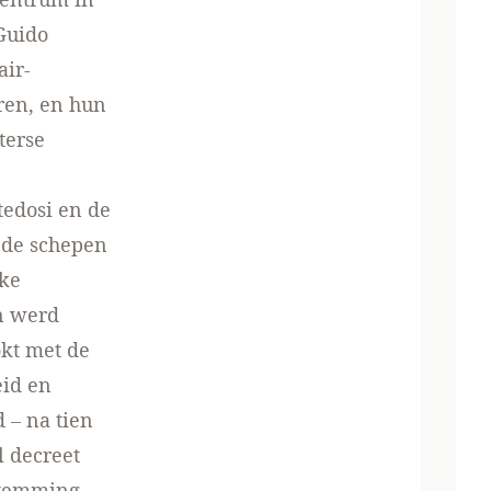
Guido
air-
ren, en hun
terse
tedosi en de
n de schepen
eke
in werd
okt met de
eid en
 – na tien
l decreet
stemming