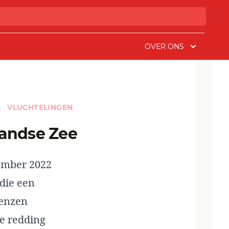
OVER ONS
E
VLUCHTELINGEN
landse Zee
ember 2022
 die een
renzen
e redding