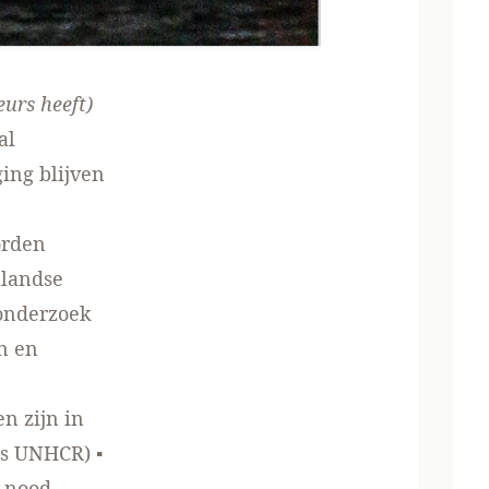
eurs heeft
)
al
ing blijven
orden
llandse
 onderzoek
n en
n zijn in
rs UNHCR) ▪
n nood