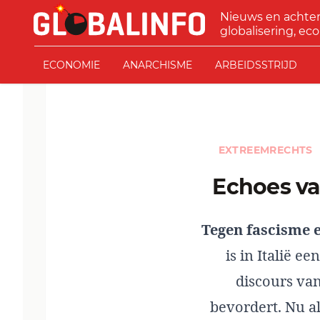
Ga naar de inhoud
Nieuws en achte
GLOBALINFO
globalisering, eco
ECONOMIE
ANARCHISME
ARBEIDSSTRIJD
EXTREEMRECHTS
Echoes v
Tegen fascisme e
is in Italië e
discours van
bevordert. Nu a