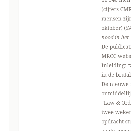
(cijfers CM
mensen zijn
oktober) (
S
nood in het
De publica
MRCC webs
Inleiding: 
in de bruta
De nieuwe r
onmiddellij
“Law & Orde
twee weken 
opdracht st
zij de spec