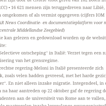
RCC) ▪ 16 621 mensen zijn teruggedreven naar Libië,
 omgekomen of als vermist opgegeven (cijfers IOM t
AR News Coordinatie- en documentatieplatform voor 
 centrale Middellandse Zeegebied
)
tie kan gelezen en gedownload worden op de webs
ite
:
“Selectieve ontscheping” in Italië: Verzet tegen een 
lisering van het grensregime.
echtse regering-Meloni in Italië presenteerde zich
k, zoals velen hadden gevreesd, met het harde gezic
r”. En niet alleen inzake migratie. Integendeel, in 
na haar aantreden op 22 oktober gaf de regering de
udenten aan de universiteit van Rome aan te vallen,
iale maatregelen inzake levenslange gevangenisstra