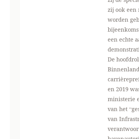
zij ook een
worden geb
bijeenkomst 
een echte a
demonstrati
De hoofdrol
Binnenlands
carrièrepre
en 2019 was
ministerie 
van het “ge
van Infrast
verantwoord
havenautori