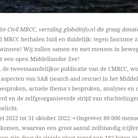
ite Civil MRCC
, vertaling globalinfo.nl die
graag donat
vil MRCC herhalen luid en duidelijk: tegen fascisme z
t winnen! Wij zullen samen en met mensen in beweg
or een open Middellandse Zee!
”, de tweemaandelijkse publicatie van de CMRCC, w
 aspecten van SAR (search and rescue) in het Midde
esproken, actuele thema’s besproken, analyses en
rd en de zelfgeorganiseerde strijd van vluchtelinge
elicht.
ri 2022 tot 31 oktober 2022: ▪ Ongeveer 80 000 mense
ekomen, waarvan een groot aantal zelfstandig (cijfe
en zijn door de civiele vloot gered van 182 boten i