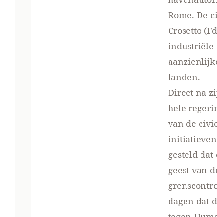
Rome. De ci
Crosetto (Fd
industriële
aanzienlijk
landen.
Direct na z
hele regeri
van de civi
initiatieve
gesteld dat
geest van d
grenscontro
dagen dat d
tegen Human