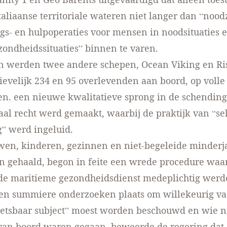
taliaanse territoriale wateren niet langer dan “nood
gs- en hulpoperaties voor mensen in noodsituaties e
zondheidssituaties” binnen te varen.
n werden twee andere schepen, Ocean Viking en Ri
ievelijk 234 en 95 overlevenden aan boord, op volle
en. een nieuwe kwalitatieve sprong in de schending
aal recht werd gemaakt, waarbij de praktijk van “se
” werd ingeluid.
wen, kinderen, gezinnen en niet-begeleide minderj
n gehaald, begon in feite een wrede procedure waa
 de maritieme gezondheidsdienst medeplichtig werd
n summiere onderzoeken plaats om willekeurig vast
etsbaar subject” moest worden beschouwd en wie ni
van boord waren gegaan, beweerde de regering dat 