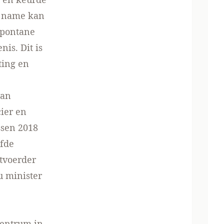
et name kan
spontane
nis. Dit is
ting en
van
ier en
ssen 2018
lfde
itvoerder
u minister
centrum in