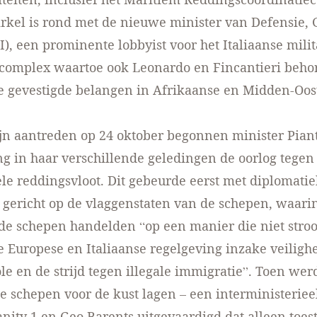
rkel is rond met de nieuwe minister van Defensie, 
I), een prominente lobbyist voor het Italiaanse milit
 complex waartoe ook Leonardo en Fincantieri beho
e gevestigde belangen in Afrikaanse en Midden-Oos
ijn aantreden op 24 oktober begonnen minister Pian
ng in haar verschillende geledingen de oorlog tege
ele reddingsvloot. Dit gebeurde eerst met diplomati
n gericht op de vlaggenstaten van de schepen, waar
 de schepen handelden “op een manier die niet stro
e Europese en Italiaanse regelgeving inzake veiligh
le en de strijd tegen illegale immigratie”. Toen werd
e schepen voor de kust lagen – een interministeriee
ity 1 en Geo Barents uitgevaardigd dat alleen toe