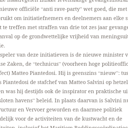
 nieuwe officiële “anti rave-party” wet goed, die m
ruikt om initiatiefnemers en deelnemers aan elke 
te treffen met straffen van drie tot zes jaar gevange
anval op de grondwettelijke vrijheid van meningsui
e.
speler van deze initiatieven is de nieuwe minister 
e Zaken, de “technicus” (voorheen hoge politieoffic
fect) Matteo Piantedosi. Hij is geenszins “nieuw”: tu
 Piantedosi de stafchef van Matteo Salvini op hetze
en was hij destijds ook de inspirator en praktische u
sloten havens” beleid. In plaats daarvan is Salvini n
ructuur en Vervoer geworden en daarmee politiek
elijk voor de activiteiten van de kustwacht en de
teiten, inclusief het Maritiem Reddingscoördinatie