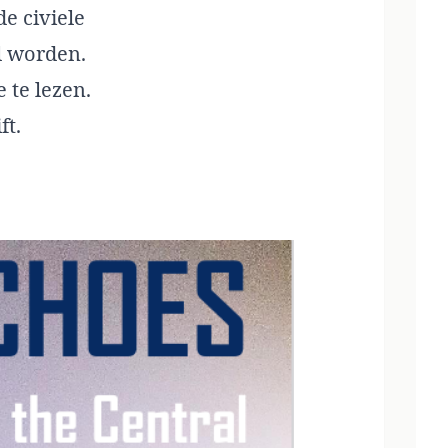
e civiele
l worden.
 te lezen.
ft.