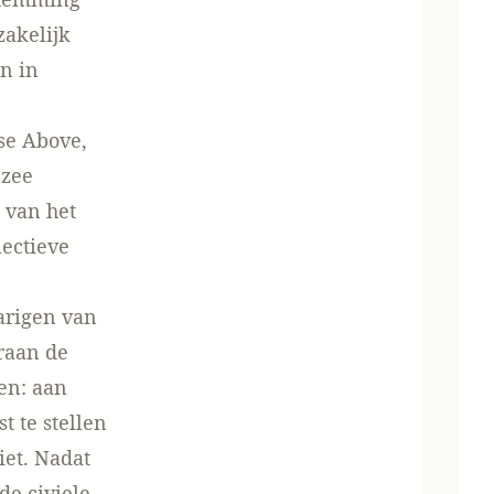
zakelijk
n in
se Above,
 zee
 van het
lectieve
arigen van
raan de
en: aan
 te stellen
et. Nadat
de civiele