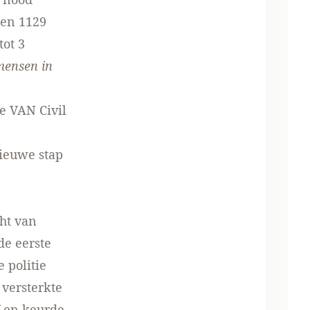
 en 1129
ot 3
mensen in
ite VAN
Civil
nieuwe stap
ht van
de eerste
 politie
 versterkte
f en keurde