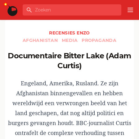
Ga naar de inhoud
Zoeken
GLOBALINFO
Op
RECENSIES ENZO
AFGHANISTAN
MEDIA
PROPAGANDA
Documentaire Bitter Lake (Adam
Curtis)
Engeland, Amerika, Rusland. Ze zijn
Afghanistan binnengevallen en hebben
wereldwijd een verwrongen beeld van het
land geschapen, dat nog altijd politici en
burgers gevangen houdt. BBC-journalist Curtis
ontrafelt de complexe verhouding tussen