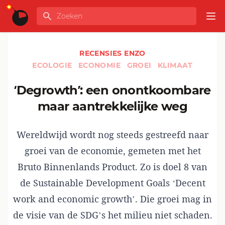
Ga naar de inhoud
Zoeken
GLOBALINFO
Op
RECENSIES ENZO
ECOLOGIE
ECONOMIE
GROEI
KLIMAAT
‘Degrowth’: een onontkoombare
maar aantrekkelijke weg
Wereldwijd wordt nog steeds gestreefd naar
groei van de economie, gemeten met het
Bruto Binnenlands Product. Zo is doel 8 van
de Sustainable Development Goals ‘Decent
work and economic growth’. Die groei mag in
de visie van de SDG’s het milieu niet schaden.