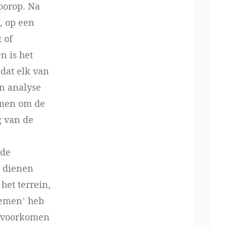
oorop. Na
, op een
 of
n is het
dat elk van
en analyse
omen om de
g van de
 de
e dienen
het terrein,
nemen’ heb
 ‘voorkomen