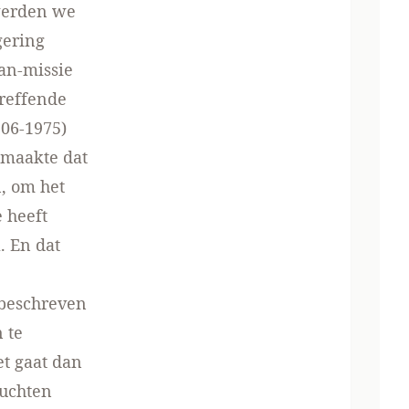
 werden we
gering
an-missie
reffende
906-1975)
 maakte dat
n, om het
e heeft
. En dat
 beschreven
 te
et gaat dan
luchten