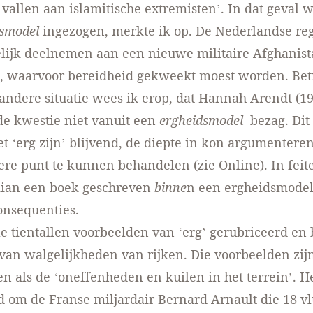
e vallen aan islamitische extremisten’. In dat geval
dsmodel
ingezogen, merkte ik op. De Nederlandse re
lijk deelnemen aan een nieuwe militaire Afghanist
), waarvoor bereidheid gekweekt moest worden. Bet
andere situatie wees ik erop, dat Hannah Arendt (1
e kwestie niet vanuit een
ergheidsmodel
bezag. Dit
het ‘erg zijn’ blijvend, de diepte in kon argumentere
zere punt te kunnen behandelen (zie
Online
). In feit
ian een boek geschreven
binne
n een ergheidsmodel
consequenties.
ele tientallen voorbeelden van ‘erg’ gerubriceerd en
 van walgelijkheden van rijken. Die voorbeelden zijn
 als de ‘oneffenheden en kuilen in het terrein’. H
d om de Franse miljardair Bernard Arnault die 18 v