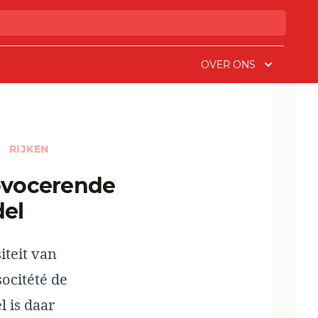
OVER ONS
C
RIJKEN
del
iteit van
ocitété de
 is daar