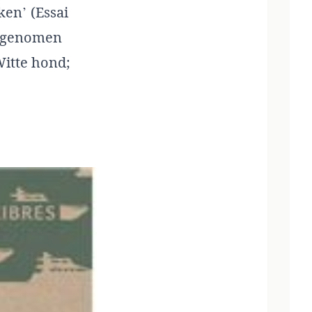
ken’ (Essai
vergenomen
Witte hond;