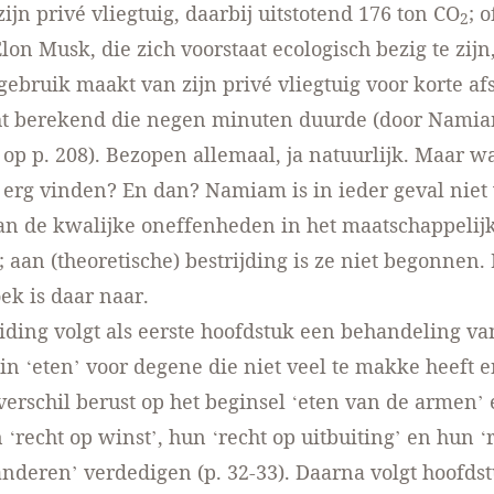
ijn privé vliegtuig, daarbij uitstotend 176 ton CO
; 
2
lon Musk, die zich voorstaat ecologisch bezig te zijn
gebruik maakt van zijn privé vliegtuig voor korte af
cht berekend die negen minuten duurde (door Nami
op p. 208). Bezopen allemaal, ja natuurlijk. Maar w
erg vinden? En dan? Namiam is in ieder geval niet
n de kwalijke oneffenheden in het maatschappelijk
; aan (theoretische) bestrijding is ze niet begonnen.
ek is daar naar.
iding volgt als eerste hoofdstuk een behandeling va
 in ‘eten’ voor degene die niet veel te makke heeft 
 verschil berust op het beginsel ‘eten van de armen’
 ‘recht op winst’, hun ‘recht op uitbuiting’ en hun ‘
nderen’ verdedigen (p. 32-33). Daarna volgt hoofdst