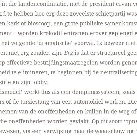
in die landencombinatie, met de president ervan v
rd te hebben hoe erg deze zoveelste schietpartij was
een kerk of bioscoop, een grote publieke samenkomst
ent – worden krokodillentranen erover geplengd e
het volgende ‘dramatische’ voorval. Ik beweer niet 
len niet erg zouden zijn.
Erg
is dat er structureel ge
rop effectieve bestrijdingsmaatregelen worden gen
heid te elimineren, te beginnen bij de neutraliserin
rie en zijn lobby.
dsmodel’ werkt dus als een dempingssysteem, zoals
s of de torsiestang van een automobiel werken. Di
nemen van de oneffenheden en kuilen in de weg of 
die oneffenheden worden gevlakt. Op dit soort ‘op
 gewezen, via een verwijzing naar de waarschuwing