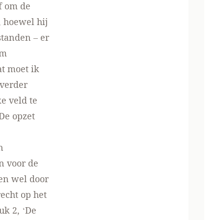
of om de
, hoewel hij
standen – er
am
at moet ik
 verder
e veld te
 De opzet
n
en voor de
 en wel door
recht op het
uk 2, ‘De