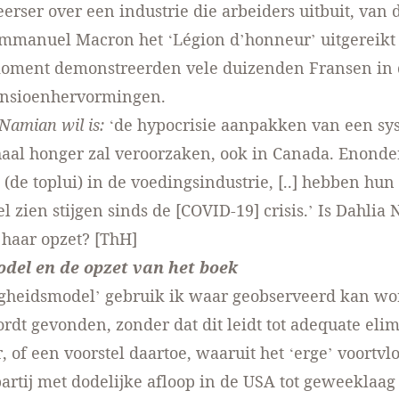
eerser over een industrie die arbeiders uitbuit, van 
mmanuel Macron het ‘Légion d’honneur’ uitgereikt k
moment demonstreerden vele duizenden Fransen in 
ensioenhervormingen.
Namian wil is:
‘de hypocrisie aanpakken van een sy
haal honger zal veroorzaken, ook in Canada. Enonde
 (de toplui) in de voedingsindustrie, [..] hebben hun
l zien stijgen sinds de [COVID-19] crisis.’ Is Dahlia
 haar opzet? [ThH]
del en de opzet van het boek
rgheidsmodel’ gebruik ik waar geobserveerd kan wo
wordt gevonden, zonder dat dit leidt tot adequate eli
, of een voorstel daartoe, waaruit het ‘erge’ voortvloe
partij met dodelijke afloop in de USA tot geweeklaag