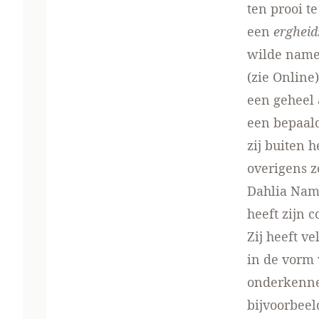
ten prooi t
een
erghei
wilde name
(zie
Online
een geheel 
een bepaald
zij buiten 
overigens 
Dahlia Nam
heeft zijn 
Zij heeft v
­in de vorm
onderkennen
bijvoorbeel