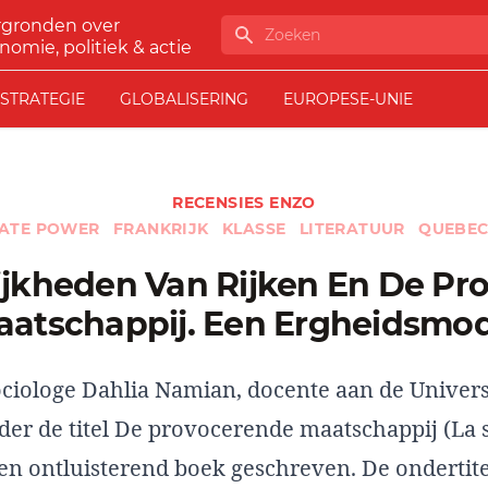
rgronden over
Zoeken
nomie, politiek & actie
STRATEGIE
GLOBALISERING
EUROPESE-UNIE
RECENSIES ENZO
ATE POWER
FRANKRIJK
KLASSE
LITERATUUR
QUEBE
atschappij. Een Ergheidsmo
ciologe Dahlia Namian, docente aan de Univers
der de titel De provocerende maatschappij (La s
en ontluisterend boek geschreven. De ondertitel