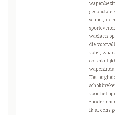
wapenbezit 
geconstatee
school, in 
sportevenem
wachten op 
die voorval
volgt, waa
oorzakelijk
wapenindust
Het ‘erghei
schokbreker
voor het op
zonder dat 
ik al eens