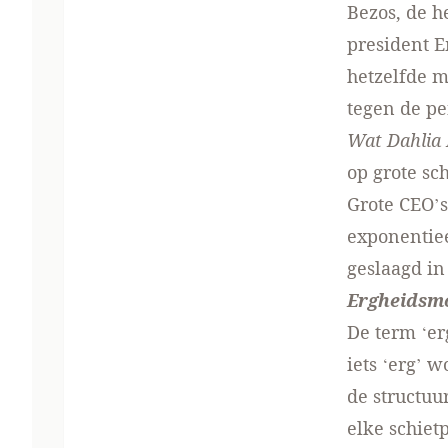
Bezos, de h
president E
hetzelfde 
tegen de p
Wat Dahlia 
op grote sc
Grote CEO’s
exponentiee
geslaagd in
Ergheidsmo
De term ‘e
iets ‘erg’ 
de structuur
elke schiet