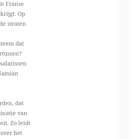
de Franse
rijgt. Op
de straten
steem dat
rtussen?
 salarissen
 Namian
rden, dat
minatie van
it. Zo leidt
 over het