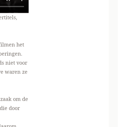
titels,
filmen het
peringen.
s niet voor
re waren ze
 zaak om de
die door
 daarom