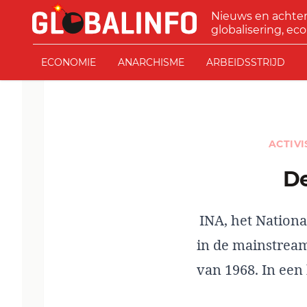
Ga naar de inhoud
Nieuws en achte
GLOBALINFO
globalisering, eco
ECONOMIE
ANARCHISME
ARBEIDSSTRIJD
ACTIV
INA, het Nationa
in de mainstream
van 1968. In een 