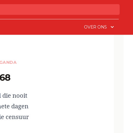
OVER ONS
GANDA
 68
 die nooit
hete dagen
die censuur