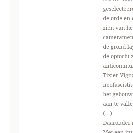
geselecteer
de orde en 
zien van he
cameramens
de grond la
de optocht 
anticommun
Tixier-Vign
neofascisti
het gebouw
aan te valle
(…)
Daaronder 
Met een int