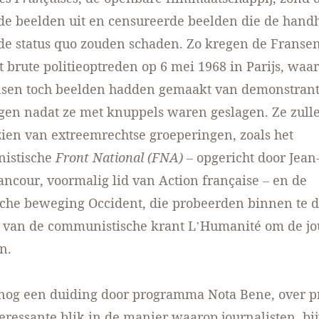
de beelden uit en censureerde beelden die de hand
de status quo zouden schaden. Zo kregen de Fransen
t brute politieoptreden op 6 mei 1968 in Parijs, waar
en toch beelden hadden gemaakt van demonstrant
gen nadat ze met knuppels waren geslagen. Ze zulle
zien van extreemrechtse groeperingen, zoals het
istische
Front National (FNA)
– opgericht door Jean
ancour, voormalig lid van Action française – en de
sche beweging Occident, die probeerden binnen te d
 van de communistische krant L’Humanité om de jo
n.
nog een duiding door programma Nota Bene, over p
eressante blik in de manier waarop journalisten, bi