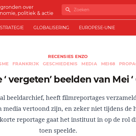
rgronden over
Zoeken
nomie, politiek & actie
STRATEGIE
GLOBALISERING
EUROPESE-UNIE
RECENSIES ENZO
ISME
FRANKRIJK
GESCHIEDENIS
MEDIA
MEI68
PROPA
De ‘ vergeten’ beelden van Mei ‘
al beeldarchief, heeft filmreportages verzameld
 media vertoond zijn, en zeker niet tijdens de 
korte reportage gaat het instituut in op de rol 
toen speelde.