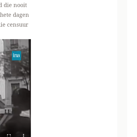
d die nooit
 hete dagen
die censuur