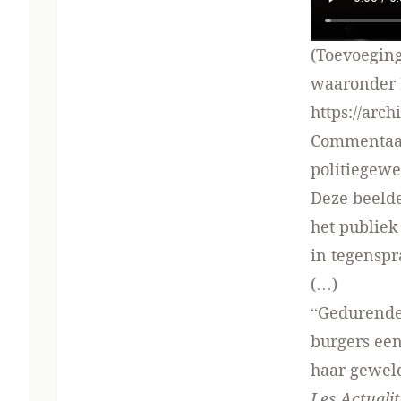
(Toevoeging
waaronder 
https://arc
Commentaar 
politiegewe
Deze beelde
het publie
in tegenspr
(…)
“Gedurende 
burgers een
haar gewel
Les Actuali