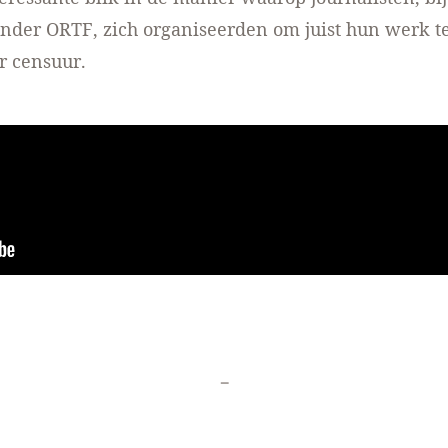
ender ORTF, zich organiseerden om juist hun werk 
r censuur.
-