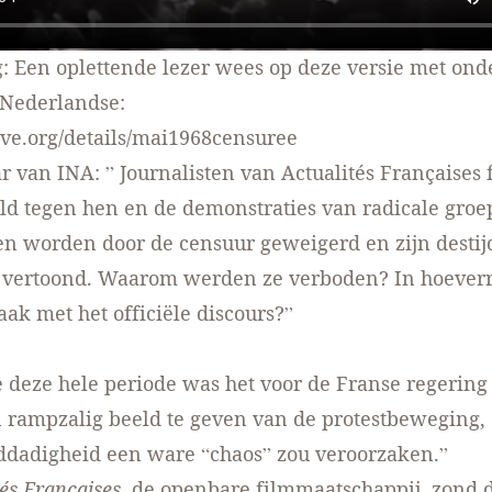
: Een oplettende lezer wees op deze versie met onder
Nederlandse:
hive.org/details/mai1968censuree
van INA: ” Journalisten van Actualités Françaises 
ld tegen hen en de demonstraties van radicale groe
n worden door de censuur geweigerd en zijn destijd
k vertoond. Waarom werden ze verboden? In hoever
aak met het officiële discours?”
deze hele periode was het voor de Franse regering
 rampzalig beeld te geven van de protestbeweging, 
ddadigheid een ware “chaos” zou veroorzaken.”
tés Françaises
, de openbare filmmaatschappij, zond