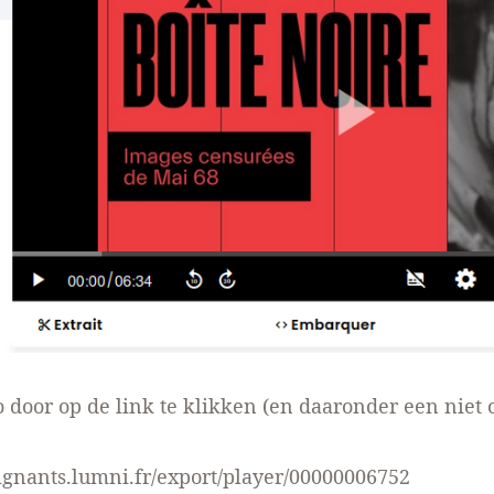
o door op de link te klikken (en daaronder een niet 
eignants.lumni.fr/export/player/00000006752