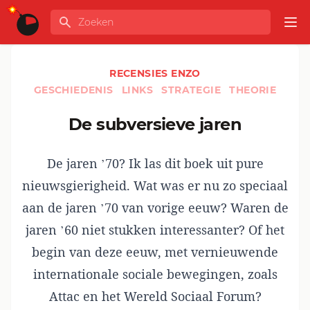
Ga naar de inhoud
Zoeken
GLOBALINFO
Op
RECENSIES ENZO
GESCHIEDENIS
LINKS
STRATEGIE
THEORIE
De subversieve jaren
De jaren ’70? Ik las dit boek uit pure
nieuwsgierigheid. Wat was er nu zo speciaal
aan de jaren ’70 van vorige eeuw? Waren de
jaren ’60 niet stukken interessanter? Of het
begin van deze eeuw, met vernieuwende
internationale sociale bewegingen, zoals
Attac en het Wereld Sociaal Forum?