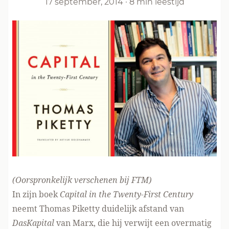
17 september, 2014
·
8 min leestijd
(Oorspronkelijk
verschenen bij FTM
)
In zijn boek
Capital
in the Twenty-First Century
neemt Thomas Piketty duidelijk afstand van
Das
Kapital
van Marx, die hij verwijt een overmatig