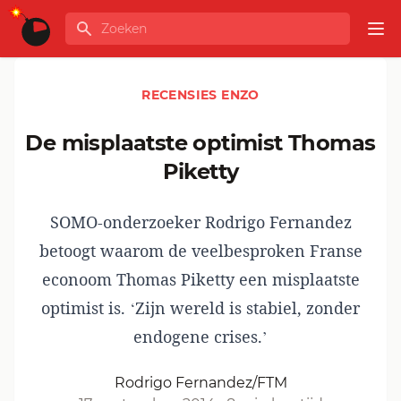
Ga naar de inhoud
Zoeken
GLOBALINFO
Op
RECENSIES ENZO
De misplaatste optimist Thomas
Piketty
SOMO-onderzoeker Rodrigo Fernandez
betoogt waarom de veelbesproken Franse
econoom Thomas Piketty een misplaatste
optimist is. ‘Zijn wereld is stabiel, zonder
endogene crises.’
Rodrigo Fernandez/FTM