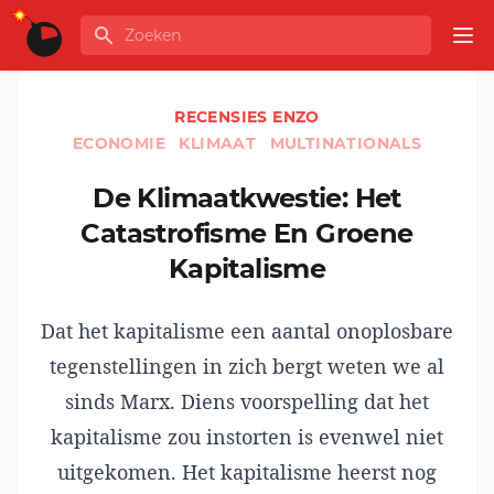
Ga naar de inhoud
Zoeken
GLOBALINFO
Op
RECENSIES ENZO
ECONOMIE
KLIMAAT
MULTINATIONALS
De Klimaatkwestie: Het
Catastrofisme En Groene
Kapitalisme
Dat het kapitalisme een aantal onoplosbare
tegenstellingen in zich bergt weten we al
sinds Marx. Diens voorspelling dat het
kapitalisme zou instorten is evenwel niet
uitgekomen. Het kapitalisme heerst nog