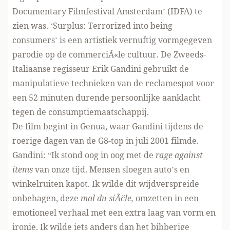
Documentary Filmfestival Amsterdam’ (IDFA) te
zien was. ‘Surplus: Terrorized into being
consumers’ is een artistiek vernuftig vormgegeven
parodie op de commerciÃ«le cultuur. De Zweeds-
Italiaanse regisseur Erik Gandini gebruikt de
manipulatieve technieken van de reclamespot voor
een 52 minuten durende persoonlijke aanklacht
tegen de consumptiemaatschappij.
De film begint in Genua, waar Gandini tijdens de
roerige dagen van de G8-top in juli 2001 filmde.
Gandini: “Ik stond oog in oog met de
rage against
items
van onze tijd. Mensen sloegen auto’s en
winkelruiten kapot. Ik wilde dit wijdverspreide
onbehagen, deze
mal du siÃ¨cle,
omzetten in een
emotioneel verhaal met een extra laag van vorm en
ironie. Ik wilde iets anders dan het bibberige