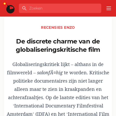
Ga naar de inhoud
Zoeken
GLOBALINFO
Op
RECENSIES ENZO
De discrete charme van de
globaliseringskritische film
Globaliseringskritiek lijkt – althans in de
filmwereld –
salonfÃ¤hig
te worden. Kritische
politieke documentaires zijn niet langer
alleen maar te zien in kraakpanden en
achterafzaaltjes. Op de laatste edities van het
‘International Documentary Filmfestival
Amsterdam’ (IDFA) en het ‘International Film