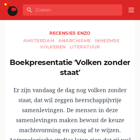
Ga naar de inhoud
Zoeken
GLOBALINFO
Op
RECENSIES ENZO
AMSTERDAM
ANARCHISME
INHEEMSE
VOLKEREN
LITERATUUR
Boekpresentatie ‘Volken zonder
staat’
Er zijn vandaag de dag nog volken zonder
staat, dat wil zeggen heerschappijvrije
samenlevingen. De mensen in deze
samenlevingen maken bewust de keuze
machtsvorming en gezag af te wijzen.