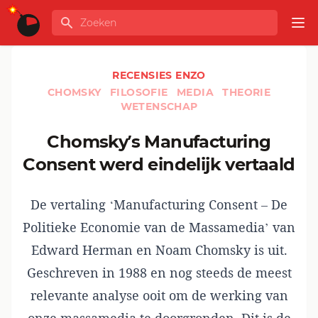
Ga naar de inhoud
Zoeken
GLOBALINFO
Op
RECENSIES ENZO
CHOMSKY
FILOSOFIE
MEDIA
THEORIE
WETENSCHAP
Chomsky’s Manufacturing
Consent werd eindelijk vertaald
De vertaling ‘Manufacturing Consent – De
Politieke Economie van de Massamedia’ van
Edward Herman en Noam Chomsky is uit.
Geschreven in 1988 en nog steeds de meest
relevante analyse ooit om de werking van