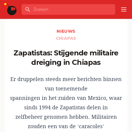
Ga naar de inhoud
Zoeken
GLOBALINFO
Op
NIEUWS
CHIAPAS
Zapatistas: Stijgende militaire
dreiging in Chiapas
Er druppelen steeds meer berichten binnen
van toenemende
spanningen in het zuiden van Mexico, waar
sinds 1994 de Zapatistas delen in
zelfbeheer genomen hebben. Militairen
zouden een van de ‘caracoles’