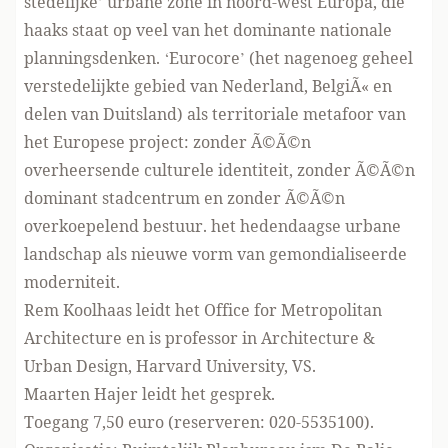
stedelijke’ urbane zone in noord-west Europa, die
haaks staat op veel van het dominante nationale
planningsdenken. ‘Eurocore’ (het nagenoeg geheel
verstedelijkte gebied van Nederland, BelgiÃ« en
delen van Duitsland) als territoriale metafoor van
het Europese project: zonder Ã©Ã©n
overheersende culturele identiteit, zonder Ã©Ã©n
dominant stadcentrum en zonder Ã©Ã©n
overkoepelend bestuur. het hedendaagse urbane
landschap als nieuwe vorm van gemondialiseerde
moderniteit.
Rem Koolhaas leidt het Office for Metropolitan
Architecture en is professor in Architecture &
Urban Design, Harvard University, VS.
Maarten Hajer leidt het gesprek.
Toegang 7,50 euro (reserveren: 020-5535100).