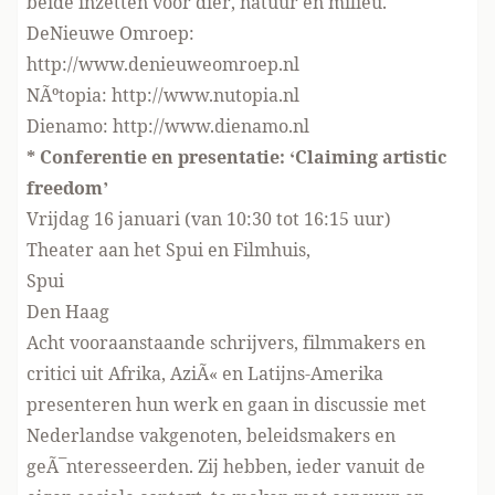
beide inzetten voor dier, natuur en milieu.
DeNieuwe Omroep:
http://www.denieuweomroep.nl
NÃºtopia: http://www.nutopia.nl
Dienamo: http://www.dienamo.nl
* Conferentie en presentatie: ‘Claiming artistic
freedom’
Vrijdag 16 januari (van 10:30 tot 16:15 uur)
Theater aan het Spui en Filmhuis,
Spui
Den Haag
Acht vooraanstaande schrijvers, filmmakers en
critici uit Afrika, AziÃ« en Latijns-Amerika
presenteren hun werk en gaan in discussie met
Nederlandse vakgenoten, beleidsmakers en
geÃ¯nteresseerden. Zij hebben, ieder vanuit de