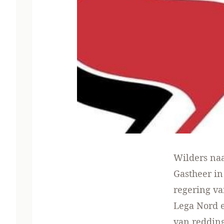
Wilders
naa
Gastheer in
regering va
Lega Nord e
van reddin