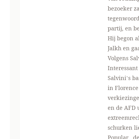
bezoeker za
tegenwoordi
partij, en 
Hij begon a
Jalkh en ga
Volgens Sal
Interessant
Salvini’s b
in Florence
verkiezinge
en de AFD 
extreemrecht
schurken li
Popular , d