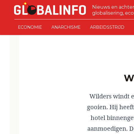
Ga naar de inhoud
Nieuws en achte
GLOBALINFO
globalisering, eco
ECONOMIE
ANARCHISME
ARBEIDSSTRIJD
Wilders windt e
gooien. Hij heef
hotel binnenge
aanmoedigen. Da