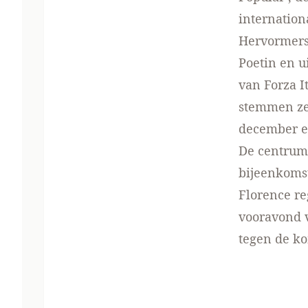
internation
Hervormers 
Poetin en u
van Forza I
stemmen ze 
december ee
De centruml
bijeenkomst
Florence re
vooravond v
tegen de ko