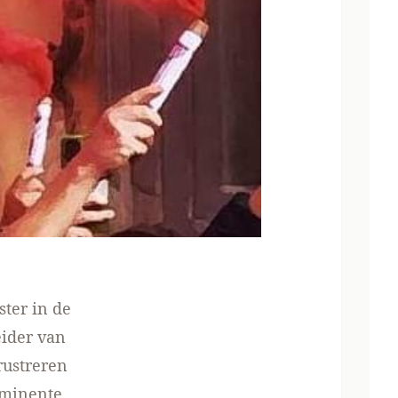
ster in de
eider van
rustreren
ominente