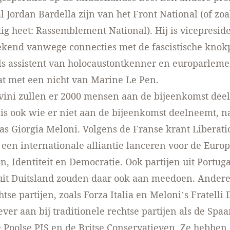
l Jordan Bardella zijn van het Front National (of zoa
g heet: Rassemblement National). Hij is vicepresid
bekend vanwege connecties met de fascistische kno
ls assistent van holocaustontkenner en europarleme
at met een nicht van Marine Le Pen.
vini zullen er 2000 mensen aan de bijeenkomst de
 is ook wie er niet aan de bijeenkomst deelneemt, n
aas Giorgia Meloni. Volgens de
Franse krant Liberati
 een internationale alliantie lanceren voor de Euro
n, Identiteit en Democratie. Ook partijen uit Portuga
uit Duitsland zouden daar ook aan meedoen. Ander
se partijen, zoals Forza Italia en Meloni’s Fratelli D
ever aan bij traditionele rechtse partijen als de Spa
e Poolse PIS en de Britse Conservatieven. Ze hebben