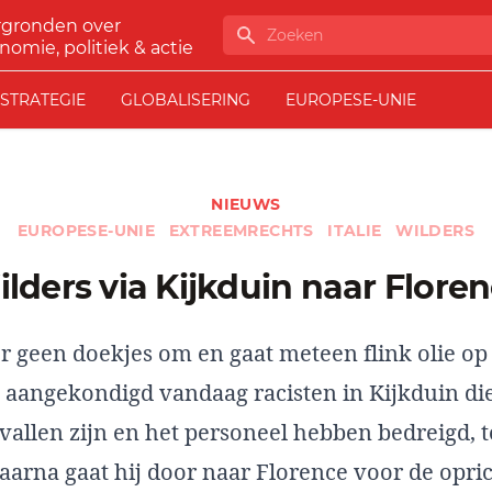
rgronden over
Zoeken
nomie, politiek & actie
STRATEGIE
GLOBALISERING
EUROPESE-UNIE
NIEUWS
EUROPESE-UNIE
EXTREEMRECHTS
ITALIE
WILDERS
Wilders via Kijkduin naar Flore
r geen doekjes om en gaat meteen flink olie op
t aangekondigd vandaag racisten in Kijkduin di
vallen zijn en het personeel hebben bedreigd,
arna gaat hij door naar Florence voor de opri