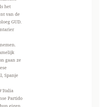
ls het
ent van de
kploeg GUD.
ntarier
elnemen.
amelijk
on
gaan ze
pese
l, Spanje
e
’Italia
anse Partido
 hun eigen