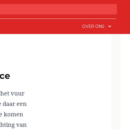
OVER ONS
nce
 het vuur
e daar een
 te komen
chting van