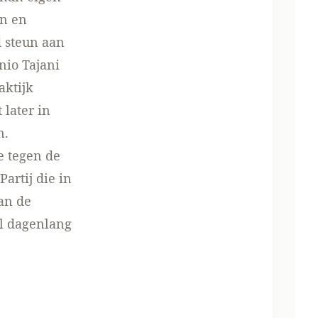
en en
d steun aan
nio Tajani
aktijk
 later in
n.
e tegen de
artij die in
an de
l dagenlang