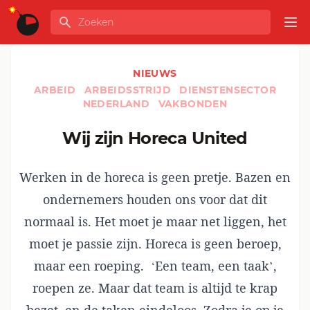
Ga naar de inhoud
Zoeken
GLOBALINFO
Op
NIEUWS
ARBEID
ARBEIDSSTRIJD
DIENSTENSECTOR
NEDERLAND
VAKBONDEN
Wij zijn Horeca United
Werken in de horeca is geen pretje. Bazen en
ondernemers houden ons voor dat dit
normaal is. Het moet je maar net liggen, het
moet je passie zijn. Horeca is geen beroep,
maar een roeping. ‘Een team, een taak’,
roepen ze. Maar dat team is altijd te krap