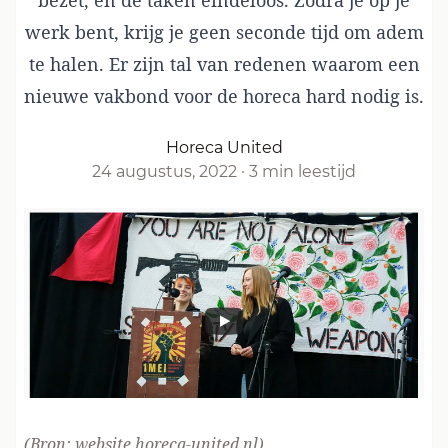
bezet, en de taken eindeloos. Zodra je op je
werk bent, krijg je geen seconde tijd om adem
te halen. Er zijn tal van redenen waarom een
nieuwe vakbond voor de horeca hard nodig is.
Horeca United
24 augustus, 2022
·
3 min leestijd
(Bron:
website horeca-united.nl
)